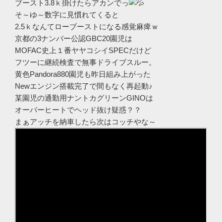
ブースト3.8ｋ掛けたらアカンでっ
そ～ゆ～数字に見慣れてくると
2.5ｋなんてローブーストになる感覚麻痺ｗ
京都の3ナンバー公認GBC20園児は
MOFAC史上１番ヤヤコシイSPECだけど
フツーに継続検査で無事ドライブスルー。
黄色Pandora880園児も昨日組み上がった
Newエンジン搭載完了で間もなく再起動♪
某園児の通勤用ナントカグリーンGINOは
オーバーヒートでヘッド抜け疑惑？？
まぁアッチを納車したら次はコッチやな～