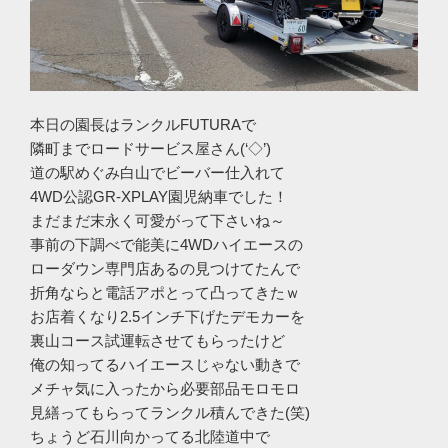
本日の園長はランクルFUTURAで
隣町までロードサービス屋さん(‘◇’)ゞ
道の駅めぐみ白山でビーバー仕入れて
4WD公認GR-XPLAY園児納車でした！
まだまだ末永く可愛がって下さいね～
事前の下調べで能美に4WDハイエースの
ローダウン専門店あるの見つけてたんで
折角ならと電話アポとって凸ってきたｗ
お店着くなり2.5インチ下げたデモカーを
裏山コース試運転させてもらったけど
俺の知ってるハイエースじゃない動きで
メチャ気に入ったから必要部品モロモロ
見繕ってもらってランクル積んできた(笑)
ちょうど石川向かってる北陸道中で