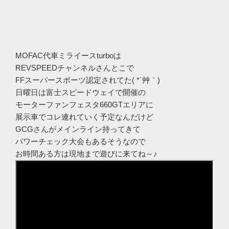
MOFAC代車ミライースturboは
REVSPEEDチャンネルさんとこで
FFスーパースポーツ認定されてた( *´艸｀)
日曜日は富士スピードウェイで開催の
モーターファンフェスタ660GTエリアに
展示車でコレ連れていく予定なんだけど
GCGさんがメインライン持ってきて
パワーチェック大会もあるそうなので
お時間ある方は現地まで遊びに来てね～♪