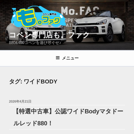
コ
ン
テ
ン
ツ
コペン専門店も。ファク
へ
880&400コペンを遊び尽くせ♪
ス
キ
メニュー
ッ
プ
タグ:
ワイドBODY
投
2026年4月21日
稿
【特選中古車】公認ワイドBodyマタドー
日:
ルレッド880！