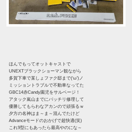
ほんでもってオットキャストで
UNEXTブラックショーマン観ながら
多賀下車で某しょファク邸まで(‘ω’)ノ
ミッショントラブルで不動車なってた
GBC14赤Candy園児をサルベージ！
アタック嵐山までにバッチリ修理して
優勝してもらわなアカンので頑張るｗ
夕方の名神はま～ま～混んでたけど
Advanceモードのおかげで超快適(笑)
これ9型にもあったら最高やのにな～