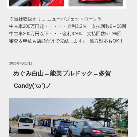
※当社取扱オリコ ニューバジェットローン※
中古車200万円超・・・・・金利3.3％ 支払回数6～96回
中古車200万円以下・・・金利3.9％ 支払回数6～96回
審査＆申込も店頭だけで完結します♪ 遠方対応もOK！
投
2026年4月17日
稿
めぐみ白山→能美ブルドック→多賀
日:
Candy(‘ω’)ノ