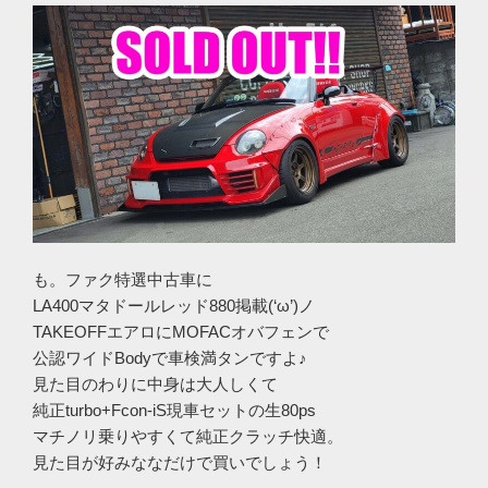
も。ファク特選中古車に
LA400マタドールレッド880掲載(‘ω’)ノ
TAKEOFFエアロにMOFACオバフェンで
公認ワイドBodyで車検満タンですよ♪
見た目のわりに中身は大人しくて
純正turbo+Fcon-iS現車セットの生80ps
マチノリ乗りやすくて純正クラッチ快適。
見た目が好みななだけで買いでしょう！