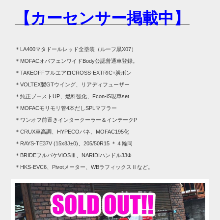
【カーセンサー掲載中】
＊LA400マタドールレッド全塗装（ルーフ黒X07）
＊MOFACオバフェンワイドBody公認普通車登録。
＊TAKEOFFフルエアロCROSS-EXTRIC+炭ボン
＊VOLTEX製GTウイング、リアディフューザー
＊純正ブーストUP、燃料強化、Fcon-iS現車set
＊MOFACモリモリ管4本だしSPLマフラー
＊ワンオフ前置きインタークーラー＆インテークP
＊CRUX車高調、HYPECOバネ、MOFAC195化
＊RAYS-TE37V (15x8J±0)、205/50R15 ＊４輪同
＊BRIDEフルバケVIOSⅢ、NARIDIハンドル33Φ
＊HKS-EVC6、Pivotメーター、WBラフィックスⅡなど。