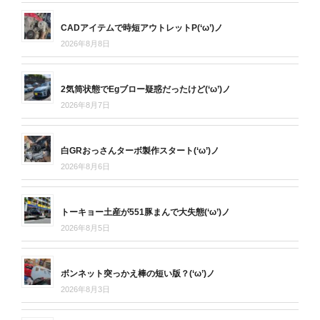
CADアイテムで時短アウトレットP(‘ω’)ノ
2026年8月8日
2気筒状態でEgブロー疑惑だったけど(‘ω’)ノ
2026年8月7日
白GRおっさんターボ製作スタート(‘ω’)ノ
2026年8月6日
トーキョー土産が551豚まんで大失態(‘ω’)ノ
2026年8月5日
ボンネット突っかえ棒の短い版？(‘ω’)ノ
2026年8月3日