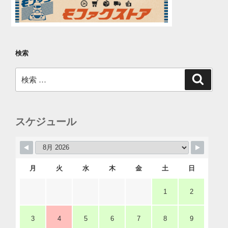
検索
検
検
索
索:
スケジュール
月
火
水
木
金
土
日
1
2
3
4
5
6
7
8
9