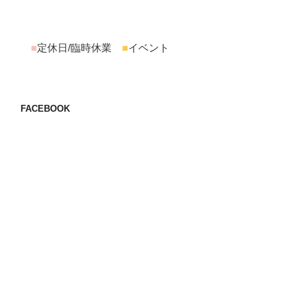
■
定休日/臨時休業
■
イベント
FACEBOOK