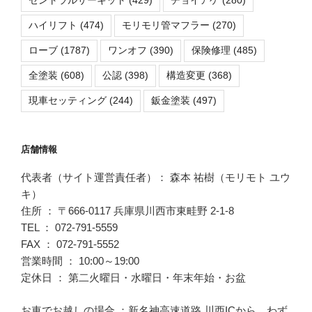
ハイリフト
(474)
モリモリ管マフラー
(270)
ローブ
(1787)
ワンオフ
(390)
保険修理
(485)
全塗装
(608)
公認
(398)
構造変更
(368)
現車セッティング
(244)
鈑金塗装
(497)
店舗情報
代表者（サイト運営責任者）： 森本 祐樹（モリモト ユウ
キ）
住所 ： 〒666-0117 兵庫県川西市東畦野 2-1-8
TEL ： 072-791-5559
FAX ： 072-791-5552
営業時間 ： 10:00～19:00
定休日 ： 第二火曜日・水曜日・年末年始・お盆
お車でお越しの場合 ：新名神高速道路 川西ICから、わず