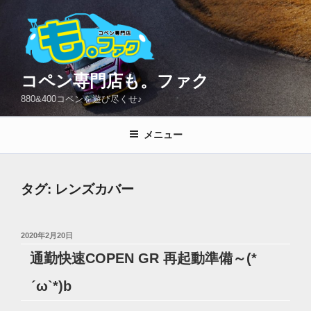
コ
ン
テ
ン
ツ
コペン専門店も。ファク
へ
880&400コペンを遊び尽くせ♪
ス
キ
メニュー
ッ
プ
タグ:
レンズカバー
投
2020年2月20日
稿
通勤快速COPEN GR 再起動準備～(*
日:
´ω`*)b