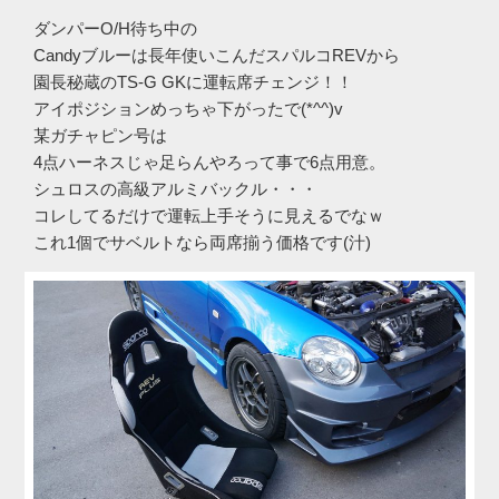
ダンパーO/H待ち中の
Candyブルーは長年使いこんだスパルコREVから
園長秘蔵のTS-G GKに運転席チェンジ！！
アイポジションめっちゃ下がったで(*^^)v
某ガチャピン号は
4点ハーネスじゃ足らんやろって事で6点用意。
シュロスの高級アルミバックル・・・
コレしてるだけで運転上手そうに見えるでなｗ
これ1個でサベルトなら両席揃う価格です(汁)