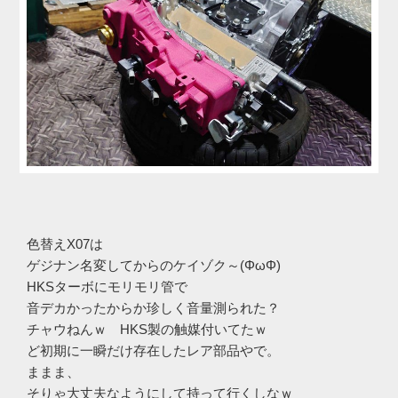
色替えX07は
ゲジナン名変してからのケイゾク～(ΦωΦ)
HKSターボにモリモリ管で
音デカかったからか珍しく音量測られた？
チャウねんｗ HKS製の触媒付いてたｗ
ど初期に一瞬だけ存在したレア部品やで。
ままま、
そりゃ大丈夫なようにして持って行くしなｗ