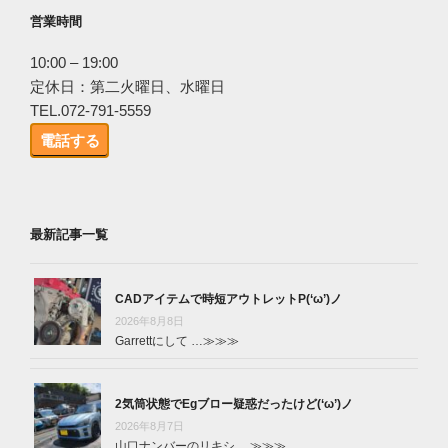
営業時間
10:00 – 19:00
定休日：第二火曜日、水曜日
TEL.072-791-5559
電話する
最新記事一覧
CADアイテムで時短アウトレットP(‘ω’)ノ
2026年8月8日
Garrettにして …
≫≫≫
2気筒状態でEgブロー疑惑だったけど(‘ω’)ノ
2026年8月7日
山口ナンバーのリキシ …
≫≫≫