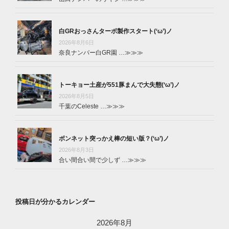
白GRおっさんターボ製作スタート(‘ω’)ノ
2026年8月6日
奈良ナンバー白GR園 …
≫≫≫
トーキョー土産が551豚まんで大失態(‘ω’)ノ
2026年8月5日
千葉のCeleste …
≫≫≫
ボンネット突っかえ棒の短い版？(‘ω’)ノ
2026年8月3日
合い間合い間で少しず …
≫≫≫
投稿日が分かるカレンダー
2026年8月