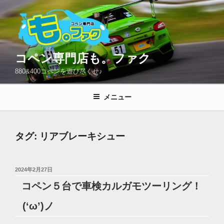
コ
ン
テ
ン
ツ
コペン専門店も。ファク
へ
880&400コペンを遊び尽くせ♪
ス
キ
メニュー
ッ
プ
タグ:
リアブレーキシュー
投
2024年2月27日
稿
コペン５台で車検カルガモツーリング！
日:
(‘ω’)ノ