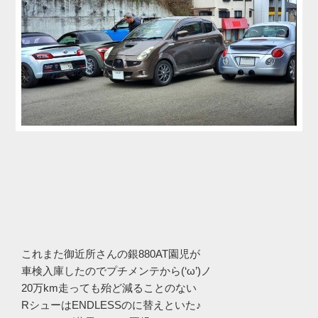
これまた御近所さんの銀880AT園児が
車検入庫したのでプチメンテから(‘ω’)ノ
20万km走っても殆ど減ることのない
RシューはENDLESSのに替えといた♪