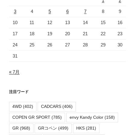
1
2
3
4
5
6
7
8
9
10
11
12
13
14
15
16
17
18
19
20
21
22
23
24
25
26
27
28
29
30
31
« 7月
注目ワード
4WD
(402)
CADCARS
(406)
COPEN GR SPORT
(785)
envy Kandy Color
(158)
GR
(968)
GRコペン
(499)
HKS
(281)