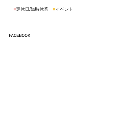
■
定休日/臨時休業
■
イベント
FACEBOOK