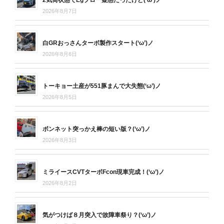
2026年8月7日
白GRおっさんターボ製作スタート(‘ω’)ノ
2026年8月6日
トーキョー土産が551豚まんで大失態(‘ω’)ノ
2026年8月5日
ボンネット突っかえ棒の短い版？(‘ω’)ノ
2026年8月3日
ミライースCVTターボFcon現車完成！(‘ω’)ノ
2026年8月2日
気がつけば８月突入で故障車祭り？(‘ω’)ノ