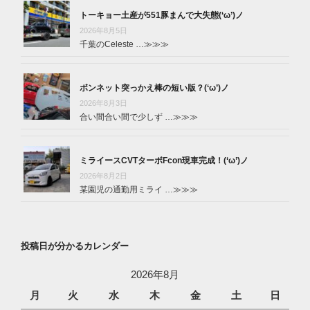
トーキョー土産が551豚まんで大失態(‘ω’)ノ
2026年8月5日
千葉のCeleste …
≫≫≫
ボンネット突っかえ棒の短い版？(‘ω’)ノ
2026年8月3日
合い間合い間で少しず …
≫≫≫
ミライースCVTターボFcon現車完成！(‘ω’)ノ
2026年8月2日
某園児の通勤用ミライ …
≫≫≫
投稿日が分かるカレンダー
2026年8月
月
火
水
木
金
土
日