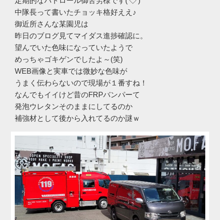
定期的なパトロール御苦労様です(‘◇’)ゞ
中隊長って書いたチョッキ格好ええ♪
御近所さんな某園児は
昨日のブログ見てマイダス進捗確認に。
望んでいた色味になっていたようで
めっちゃゴキゲンでしたよ～(笑)
WEB画像と実車では微妙な色味が
うまく伝わらないので現場が１番すね！
なんでもイイけど昔のFRPバンパーて
発泡ウレタンそのままにしてるのか
補強材として後から入れてるのか謎ｗ