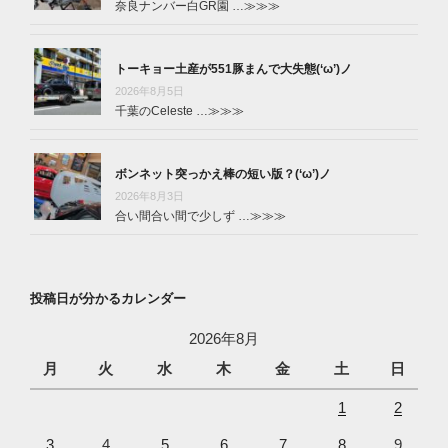
奈良ナンバー白GR園 …
≫≫≫
トーキョー土産が551豚まんで大失態(‘ω’)ノ
2026年8月5日
千葉のCeleste …
≫≫≫
ボンネット突っかえ棒の短い版？(‘ω’)ノ
2026年8月3日
合い間合い間で少しず …
≫≫≫
投稿日が分かるカレンダー
2026年8月
月
火
水
木
金
土
日
1
2
3
4
5
6
7
8
9