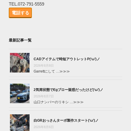
TEL.072-791-5559
電話する
最新記事一覧
CADアイテムで時短アウトレットP(‘ω’)ノ
2026年8月8日
Garrettにして …
≫≫≫
2気筒状態でEgブロー疑惑だったけど(‘ω’)ノ
2026年8月7日
山口ナンバーのリキシ …
≫≫≫
白GRおっさんターボ製作スタート(‘ω’)ノ
2026年8月6日