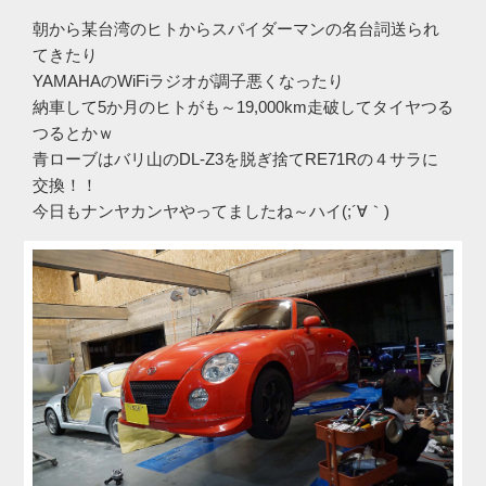
朝から某台湾のヒトからスパイダーマンの名台詞送られ
てきたり
YAMAHAのWiFiラジオが調子悪くなったり
納車して5か月のヒトがも～19,000km走破してタイヤつる
つるとかｗ
青ローブはバリ山のDL-Z3を脱ぎ捨てRE71Rの４サラに
交換！！
今日もナンヤカンヤやってましたね～ハイ(;´∀｀)