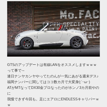
GTSのアップデートは有線LANをオススメしますｗｗｗ
って事で～
連日ナンヤカンヤやってたのんが一気にあがる週末デス♪
福岡ナンバーに関してはココ数カ月で大変身(;´･ω･)
ATがMTなってDX30金プロなったのがホンノ3カ月前やの
に
我慢できず今回も。足にエアロにENDLESSキャリパーｗ
ｗ