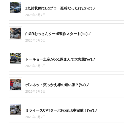
2気筒状態でEgブロー疑惑だったけど(‘ω’)ノ
2026年8月7日
白GRおっさんターボ製作スタート(‘ω’)ノ
2026年8月6日
トーキョー土産が551豚まんで大失態(‘ω’)ノ
2026年8月5日
ボンネット突っかえ棒の短い版？(‘ω’)ノ
2026年8月3日
ミライースCVTターボFcon現車完成！(‘ω’)ノ
2026年8月2日