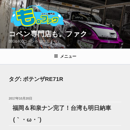
コ
ン
テ
ン
ツ
コペン専門店も。ファク
へ
880&400コペンを遊び尽くせ♪
ス
キ
メニュー
ッ
プ
タグ:
ポテンザRE71R
投
2017年10月20日
稿
福岡＆和泉ナン完了！台湾も明日納車
日:
(｀・ω・´)ゞ