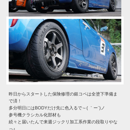
昨日からスタートした保険修理の銀コペは全塗下準備ま
で済！
多分明日にはBODYだけ先に色入るで～( ｀ー´)ノ
参号機クラシカル化部材も
続々と届いたんで来週ジックリ加工系作業の段取りやな
っ♪