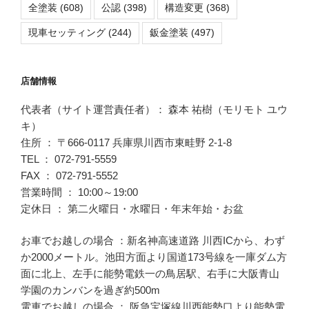
全塗装
(608)
公認
(398)
構造変更
(368)
現車セッティング
(244)
鈑金塗装
(497)
店舗情報
代表者（サイト運営責任者）： 森本 祐樹（モリモト ユウ
キ）
住所 ： 〒666-0117 兵庫県川西市東畦野 2-1-8
TEL ： 072-791-5559
FAX ： 072-791-5552
営業時間 ： 10:00～19:00
定休日 ： 第二火曜日・水曜日・年末年始・お盆
お車でお越しの場合 ：新名神高速道路 川西ICから、わず
か2000メートル。池田方面より国道173号線を一庫ダム方
面に北上、左手に能勢電鉄一の鳥居駅、右手に大阪青山
学園のカンバンを過ぎ約500m
電車でお越しの場合 ： 阪急宝塚線川西能勢口より能勢電