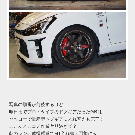
写真の順番が前後するけど
昨日までプロトタイプのドグギアだったGRは
ソッコーで量産型ドグギアに入れ替えも完了！
ここんとこコノ作業ヤリ過ぎて？
朝のラジオ体操感覚でMT入れ替え可能にｗ