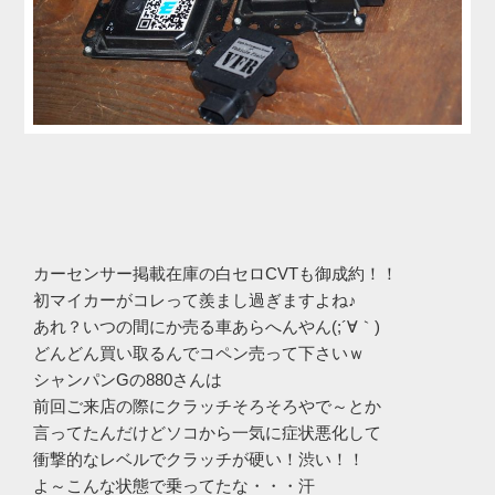
カーセンサー掲載在庫の白セロCVTも御成約！！
初マイカーがコレって羨まし過ぎますよね♪
あれ？いつの間にか売る車あらへんやん(;´∀｀)
どんどん買い取るんでコペン売って下さいｗ
シャンパンGの880さんは
前回ご来店の際にクラッチそろそろやで～とか
言ってたんだけどソコから一気に症状悪化して
衝撃的なレベルでクラッチが硬い！渋い！！
よ～こんな状態で乗ってたな・・・汗