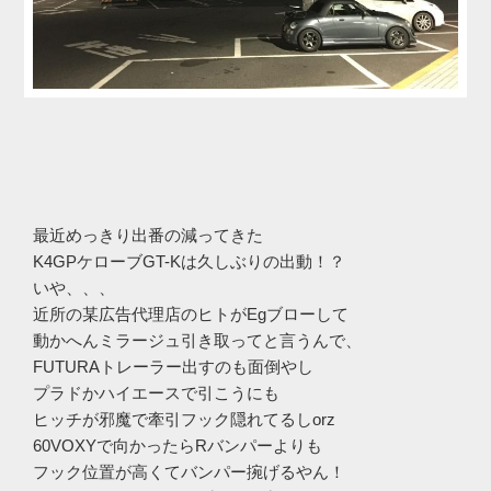
最近めっきり出番の減ってきた
K4GPケローブGT-Kは久しぶりの出動！？
いや、、、
近所の某広告代理店のヒトがEgブローして
動かへんミラージュ引き取ってと言うんで、
FUTURAトレーラー出すのも面倒やし
プラドかハイエースで引こうにも
ヒッチが邪魔で牽引フック隠れてるしorz
60VOXYで向かったらRバンパーよりも
フック位置が高くてバンパー捥げるやん！