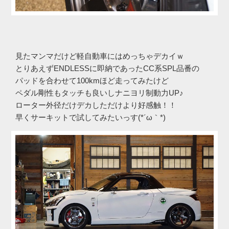
見たマンマだけど軽自動車にはめっちゃデカイｗ
とりあえずENDLESSに即納であったCC系SPL品番の
パッドを合わせて100kmほど走ってみたけど
ペダル剛性もタッチも良いしナニヨリ制動力UP♪
ローター外径だけデカしただけより好感触！！
早くサーキットで試してみたいっす(*´ω｀*)