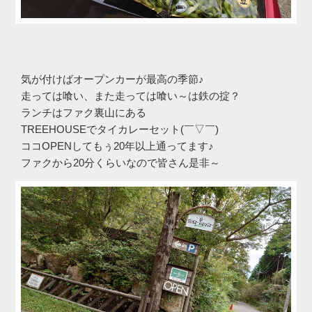
気が付けばオープンカーが最高の季節♪
走っては喰い、また走っては喰い～は鉄の掟？
ランチはファク裏山にある
TREEHOUSEでタイカレーセット(￣▽￣)
ココOPENしてもぅ20年以上通ってます♪
ファクから20分くらいなので皆さん是非～