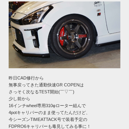
昨日CAD修行から
無事戻ってきた通勤快速GR COPENは
さっそく次なるTEST開始(￣▽￣)
少し前から
16インチwheel専用310φローター組んで
4potキャリパーのまま使ってたんだけど、
今シーズンTIMEATTACK号で装着予定の
FDPRO6キャリパーも毒見してみる事に！