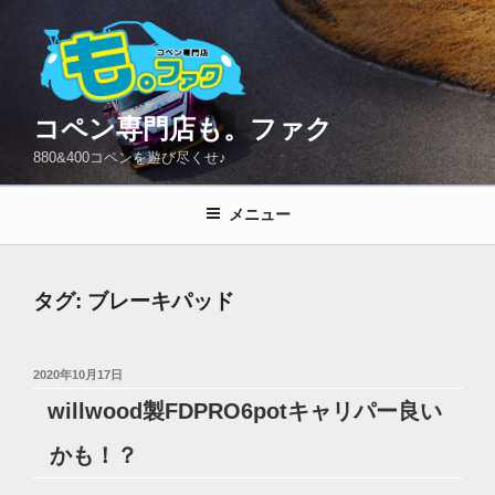
コ
ン
テ
ン
ツ
コペン専門店も。ファク
へ
880&400コペンを遊び尽くせ♪
ス
キ
メニュー
ッ
プ
タグ:
ブレーキパッド
投
2020年10月17日
稿
willwood製FDPRO6potキャリパー良い
日:
かも！？