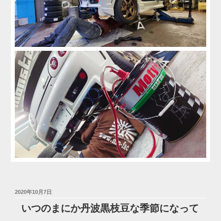
投
2020年10月7日
稿
いつのまにか丹波黒枝豆な季節になって
日: