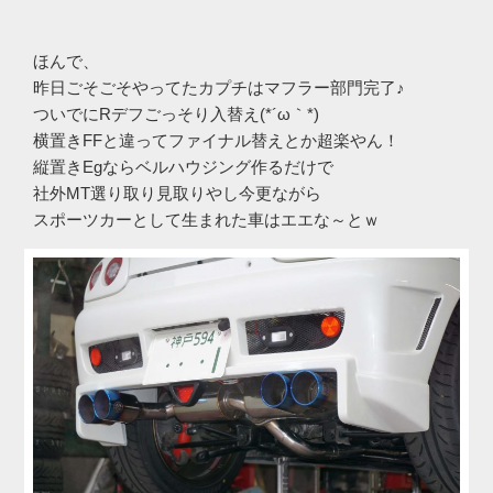
ほんで、
昨日ごそごそやってたカプチはマフラー部門完了♪
ついでにRデフごっそり入替え(*´ω｀*)
横置きFFと違ってファイナル替えとか超楽やん！
縦置きEgならベルハウジング作るだけで
社外MT選り取り見取りやし今更ながら
スポーツカーとして生まれた車はエエな～とｗ