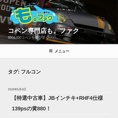
コ
ン
テ
ン
ツ
コペン専門店も。ファク
へ
880&400コペンを遊び尽くせ♪
ス
キ
メニュー
ッ
プ
タグ:
フルコン
投
2025年5月4日
稿
【特選中古車】JBインチキ+RHF4仕様
日:
139psの黄880！