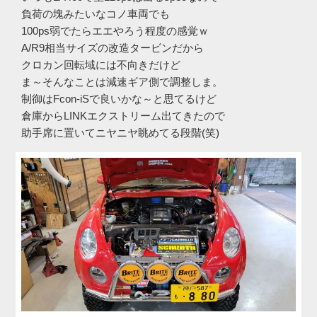
負荷の塊みたいなコノ車両でも
100ps弱でたらエエやろう程度の感覚ｗ
A/R9相当サイズの改造タービンだから
クロカン回転域には不向きだけど
ま～そんなことは減速ギア側で調整しま。
制御はFcon-iSで良いかな～と思てるけど
倉庫からLINKエクストリーム出てきたので
助手席に置いてニヤニヤ眺めてる段階(笑)