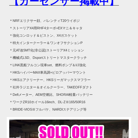
【カーセンサー掲載中】
＊NRFエリクサー顔、バレンティT20ウイポジ
＊ストーリアX4用RHF4ターボ+EXマニ＆キャタ
＊強化コンロッド＆ピストン、X4ガスケット
＊特大インタークーラー＆ワンオフサクションP
＊元AT改5MT化(非公認)ストーリアX4ミッション
＊機械式LSD、Dsportストリートマスタークラッチ
＊LINK黒船フルコン現車set、燃料ポンプ＆I/J強化
＊HKSハイパーMAX車高調+ピロアッパーマウント
＊HKSエアクリーナー、
HKSリーガマックスマフラー
＊社外ラジエター＆オイルクーラー、TAKEOFFダクト
＊Defiメーター、AEM空燃比、SHORAI軽量バッテリー
＊ワークZR10ホイール16inch、DL-ZⅢ165/50R16
＊BRIDE-VIOSⅢフルバケ、NARDIステアリング等