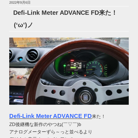
投
2022年9月6日
稿
Defi-Link Meter ADVANCE FD来た！
日:
(‘ω’)ノ
Defi-Link Meter ADVANCE FD
来た！
ZD後継機な新作のやつね(￣▽￣)b
アナログメーターずら～っと並べるより