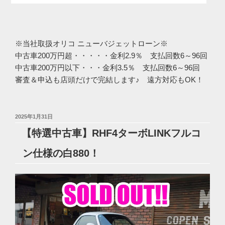
※当社取扱オリコ ニューバジェットローン※
中古車200万円超・・・・・金利2.9％ 支払回数6～96回
中古車200万円以下・・・金利3.5％ 支払回数6～96回
審査＆申込も店頭だけで完結します♪ 遠方対応もOK！
投
2025年1月31日
稿
【特選中古車】RHF4ターボLINKフルコ
日:
ン仕様の白880！