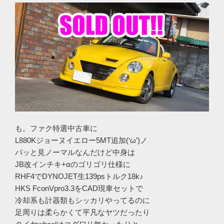
も。ファク特選中古車に
L880Kジョーヌイエロー5MT追加(‘ω’)ノ
パッと見ノーマルなんだけど中身は
JB改インチキ+αのゴリゴリ仕様に
RHF4でDYNOJET生139psトルク18k♪
HKS FconVpro3.3をCAD現車セットで
冷却系も計器類もシッカリやってるのに
足周りは柔らかくて平凡なヤツだったり