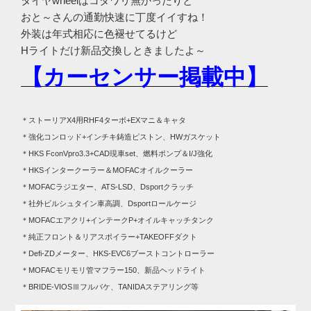
タイヤwheelはコダワリ無かったりと
おと～さんの通勤快速に丁度イイすね！
外装は年式相応に色褪せてるけど
Hライトだけ新品交換しときましたよ～
【カーセンサー掲載中】
＊ストーリアX4用RHF4ターボ+EXマニ＆キャタ
＊強化コンロッド+インチキ鋳造ピストン、HWガスケット
＊HKS FconVpro3.3+CAD現車set、燃料ポンプ＆I/J強化
＊HKSインタークーラー＆MOFACオイルクーラー
＊MOFACラジエター、ATS-LSD、Dsportクラッチ
＊社外ビルシュタイン車高調、Dsportロールケージ
＊MOFACエアクリ+インテークP+オイルキャッチタンク
＊純正フロント＆リアスポイラー+TAKEOFFダクト
＊Defi-ZDメーター、HKS-EVC6ブーストコントローラー
＊MOFACモリモリ管マフラー150、新品ヘッドライト
＊BRIDE-VIOSⅢフルバケ、TANIDAステアリング等