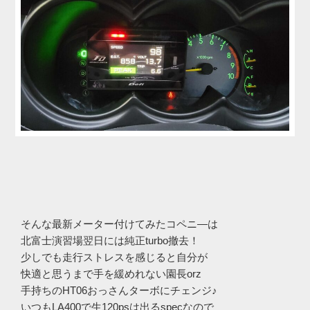
そんな最新メーター付けてみたコペニ―は
北富士演習場翌日には純正turbo撤去！
少しでも走行ストレスを感じると自分が
快適と思うまで手を緩めれない園長orz
手持ちのHT06おっさんターボにチェンジ♪
いつもLA400で生120psは出るspecなので