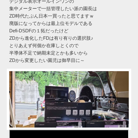
デジタル表示オールインワンの
集中メーターで一括管理したい派の園長は
ZD時代たぶん日本一買ったと思てますｗ
廃版になってからは最上位モデルである
Defi-DSDFの１拓だったけど
ZDから進化したFDは有り有りの選択肢♪
とりあえず何個か在庫しとくので
半導体不足で納期未定とかも多いから
ZDから変更したい園児は御早目に～