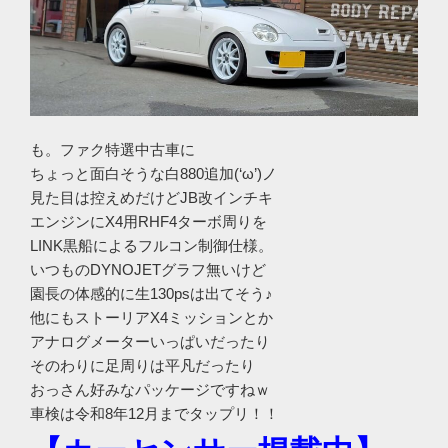
も。ファク特選中古車に
ちょっと面白そうな白880追加(‘ω’)ノ
見た目は控えめだけどJB改インチキ
エンジンにX4用RHF4ターボ周りを
LINK黒船によるフルコン制御仕様。
いつものDYNOJETグラフ無いけど
園長の体感的に生130psは出てそう♪
他にもストーリアX4ミッションとか
アナログメーターいっぱいだったり
そのわりに足周りは平凡だったり
おっさん好みなパッケージですねｗ
車検は令和8年12月までタップリ！！