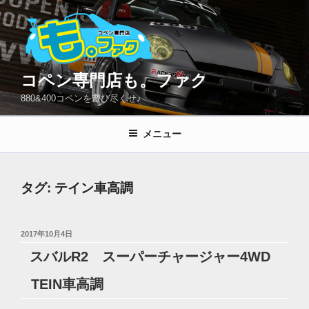
コ
ン
テ
ン
ツ
コペン専門店も。ファク
へ
880&400コペンを遊び尽くせ♪
ス
キ
メニュー
ッ
プ
タグ:
テイン車高調
投
2017年10月4日
稿
スバルR2 スーパーチャージャー4WD
日:
TEIN車高調