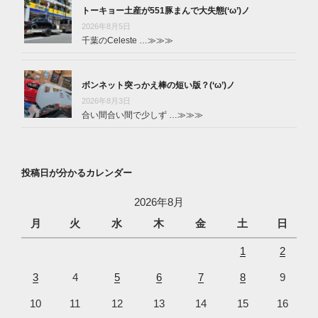
トーキョー土産が551豚まんで大失態(‘ω’)ノ
2026年8月5日
千葉のCeleste …
≫≫≫
ボンネット突っかえ棒の短い版？(‘ω’)ノ
2026年8月3日
合い間合い間で少しず …
≫≫≫
投稿日が分かるカレンダー
2026年8月
月
火
水
木
金
土
日
1
2
3
4
5
6
7
8
9
10
11
12
13
14
15
16