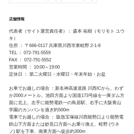
店舗情報
代表者（サイト運営責任者）： 森本 祐樹（モリモト ユウ
キ）
住所 ： 〒666-0117 兵庫県川西市東畦野 2-1-8
TEL ： 072-791-5559
FAX ： 072-791-5552
営業時間 ： 10:00～19:00
定休日 ： 第二火曜日・水曜日・年末年始・お盆
お車でお越しの場合 ：新名神高速道路 川西ICから、わず
か2000メートル。池田方面より国道173号線を一庫ダム方
面に北上、左手に能勢電鉄一の鳥居駅、右手に大阪青山
学園のカンバンを過ぎ約500m
電車でお越しの場合 ： 阪急宝塚線川西能勢口より能勢電
鉄山下方面または妙見口方面へお乗り換え、畦野 (ウネ
ノ) 駅を下車、南東方面へ徒歩約300m