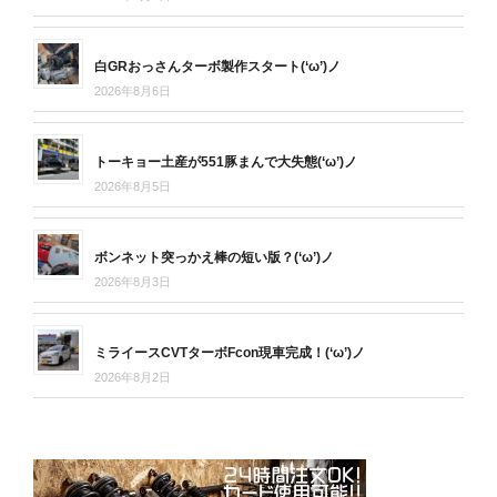
白GRおっさんターボ製作スタート(‘ω’)ノ
2026年8月6日
トーキョー土産が551豚まんで大失態(‘ω’)ノ
2026年8月5日
ボンネット突っかえ棒の短い版？(‘ω’)ノ
2026年8月3日
ミライースCVTターボFcon現車完成！(‘ω’)ノ
2026年8月2日