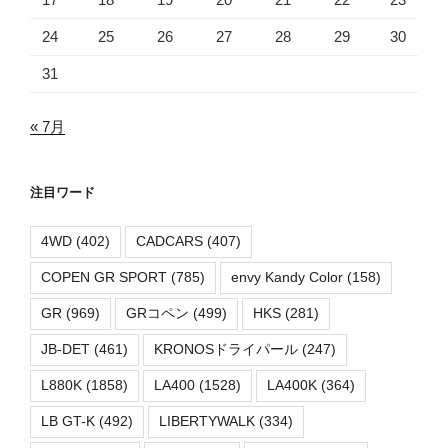
24
25
26
27
28
29
30
31
« 7月
注目ワード
4WD
(402)
CADCARS
(407)
COPEN GR SPORT
(785)
envy Kandy Color
(158)
GR
(969)
GRコペン
(499)
HKS
(281)
JB-DET
(461)
KRONOSドライパール
(247)
L880K
(1858)
LA400
(1528)
LA400K
(364)
LB GT-K
(492)
LIBERTYWALK
(334)