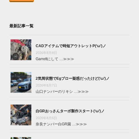
最新記事一覧
CADアイテムで時短アウトレットP(‘ω’)ノ
2026年8月8日
Garrettにして …
≫≫≫
2気筒状態でEgブロー疑惑だったけど(‘ω’)ノ
2026年8月7日
山口ナンバーのリキシ …
≫≫≫
白GRおっさんターボ製作スタート(‘ω’)ノ
2026年8月6日
奈良ナンバー白GR園 …
≫≫≫