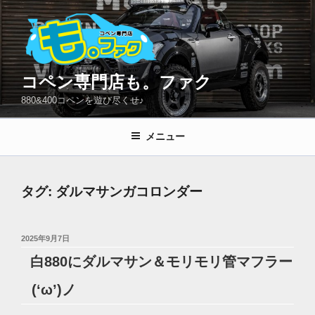
コ
ン
テ
ン
ツ
コペン専門店も。ファク
へ
880&400コペンを遊び尽くせ♪
ス
キ
メニュー
ッ
プ
タグ:
ダルマサンガコロンダー
投
2025年9月7日
稿
白880にダルマサン＆モリモリ管マフラー
日:
(‘ω’)ノ