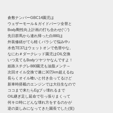
倉敷ナンバーGBC14園児は
ウェザーモール＆ガイドパーツ全替と
Body剛性向上計画の打ち合わせ(‘◇’)ゞ
先日群馬から連れ帰った白880は
外装修繕がてら軽くバラシて悩み中♪
水色TE37はウェットオンで色替やな。
なにわ＃ダークレッド園児はOIL交換
いつ見てもBodyツヤツヤなんですよ！
姫路スチグレ880園児も油脂メンテ～
次回オイル交換で遂に30万km超えるね
長らくオイル喰いと付き合ってるけど
新車時搭載のエンジンでは大往生なので
ココまで来たらEgブッ壊れるまで
OIL継ぎ足し延命で引っ張りまくって
何キロ時にどんな壊れ方をするのかが
逆の楽しみになってきた園長でした(笑)