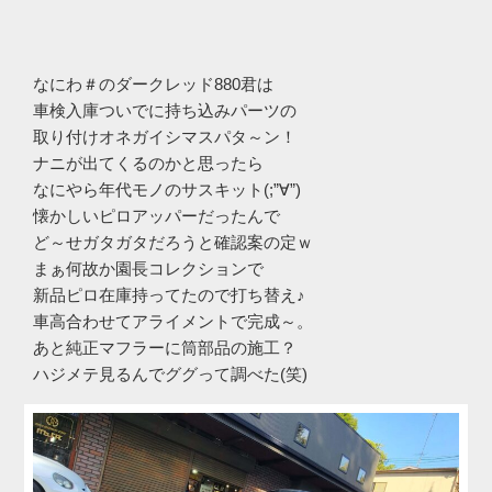
なにわ＃のダークレッド880君は
車検入庫ついでに持ち込みパーツの
取り付けオネガイシマスパタ～ン！
ナニが出てくるのかと思ったら
なにやら年代モノのサスキット(;”∀”)
懐かしいピロアッパーだったんで
ど～せガタガタだろうと確認案の定ｗ
まぁ何故か園長コレクションで
新品ピロ在庫持ってたので打ち替え♪
車高合わせてアライメントで完成～。
あと純正マフラーに筒部品の施工？
ハジメテ見るんでググって調べた(笑)