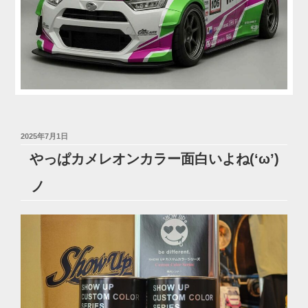
投
2025年7月1日
稿
やっぱカメレオンカラー面白いよね(‘ω’)
日:
ノ