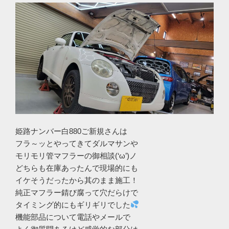
姫路ナンバー白880ご新規さんは
フラ～ッとやってきてダルマサンや
モリモリ管マフラーの御相談(‘ω’)ノ
どちらも在庫あったんで現場的にも
イケそうだったから其のまま施工！
純正マフラー錆び腐って穴だらけで
タイミング的にもギリギリでした
機能部品について電話やメールで