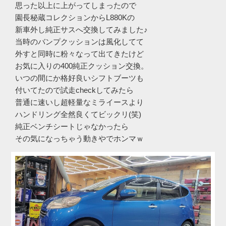
思った以上に上がってしまったので
園長秘蔵コレクションからL880Kの
新車外し純正サスへ交換してみました♪
当時のバンプクッションは風化してて
外すと同時に粉々なって出てきたけど
お気に入りの400純正クッション交換。
いつの間にか格好良いシフトブーツも
付いてたので試走checkしてみたら
普通に速いし超軽量なミライースより
ハンドリング全然良くてビックリ(笑)
純正ベンチシートじゃなかったら
その気になっちゃう動きやでホンマｗ