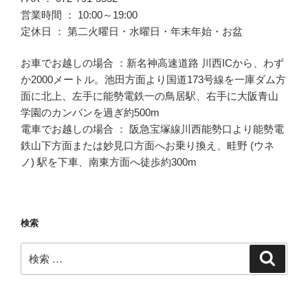
営業時間 ： 10:00～19:00
定休日 ： 第二火曜日・水曜日・年末年始・お盆
お車でお越しの場合 ：新名神高速道路 川西ICから、わず
か2000メートル。池田方面より国道173号線を一庫ダム方
面に北上、左手に能勢電鉄一の鳥居駅、右手に大阪青山
学園のカンバンを過ぎ約500m
電車でお越しの場合 ： 阪急宝塚線川西能勢口より能勢電
鉄山下方面または妙見口方面へお乗り換え、畦野 (ウネ
ノ) 駅を下車、南東方面へ徒歩約300m
検索
検
検
索
索: