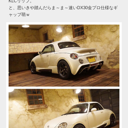
KLCリップ。
と、思いきや踏んだらま～ま～速いDX30金プロ仕様なギ
ャップ萌ｗ