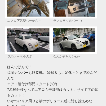
エアロ下処理パテから～
サフ＆ラッカパテ～♪
なんかやりたいねｗ
フルノーマルUE2
ほんでほんで！
福岡ナンバーも終盤戦。 冷却＆も。足化～とまで済んだ
んで
エアロ組付け部門スタート(‘◇’)ゞ
7J195仕様なんでエアロも干渉部はカット。サイド下の耳
もカット！
いかついリア周りと横のボリューム感に対し控えめな