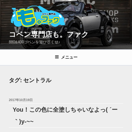
コ
ン
テ
ン
ツ
コペン専門店も。ファク
へ
880&400コペンを遊び尽くせ♪
ス
キ
メニュー
ッ
プ
タグ:
セントラル
投
2017年10月19日
稿
You！この色に全塗しちゃいなよっ( ´ー
日:
｀)y-~~