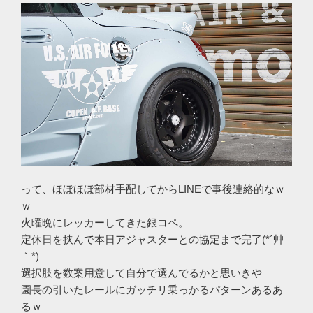
って、ほぼほぼ部材手配してからLINEで事後連絡的なｗ
ｗ
火曜晩にレッカーしてきた銀コペ。
定休日を挟んで本日アジャスターとの協定まで完了(*´艸
｀*)
選択肢を数案用意して自分で選んでるかと思いきや
園長の引いたレールにガッチリ乗っかるパターンあるあ
るｗ