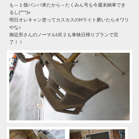
も～１個バンパ来たから～たくみん号も今週末納車でき
るし(*^^)v
明日オレキャン塗ってカスカスのHライト磨いたらオワリ
やな♪
御近所さんのノーマルUE２も車検日帰りプランで完
了！！