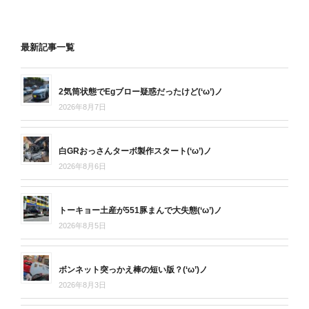
最新記事一覧
2気筒状態でEgブロー疑惑だったけど(‘ω’)ノ
2026年8月7日
白GRおっさんターボ製作スタート(‘ω’)ノ
2026年8月6日
トーキョー土産が551豚まんで大失態(‘ω’)ノ
2026年8月5日
ボンネット突っかえ棒の短い版？(‘ω’)ノ
2026年8月3日