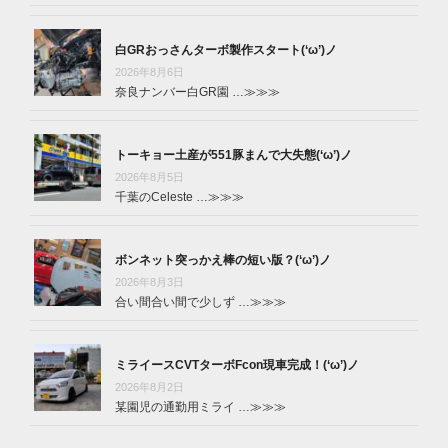
白GRおっさんターボ製作スタート(‘ω’)ノ
2026年8月6日
奈良ナンバー白GR園 …
≫≫≫
トーキョー土産が551豚まんで大失態(‘ω’)ノ
2026年8月5日
千葉のCeleste …
≫≫≫
ボンネット突っかえ棒の短い版？(‘ω’)ノ
2026年8月3日
合い間合い間で少しず …
≫≫≫
ミライースCVTターボFcon現車完成！(‘ω’)ノ
2026年8月2日
某園児の通勤用ミライ …
≫≫≫