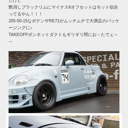
たけど
艶消しブラックリムにマイナス6オフセットはモット似合
ってるやん！！！
205-50-15なポテンザRE71がムッチムチで大満足のパッケ
ージングに♪
TAKEOFFボンネットダクトもギリギリ間にお～たでぇ～
～