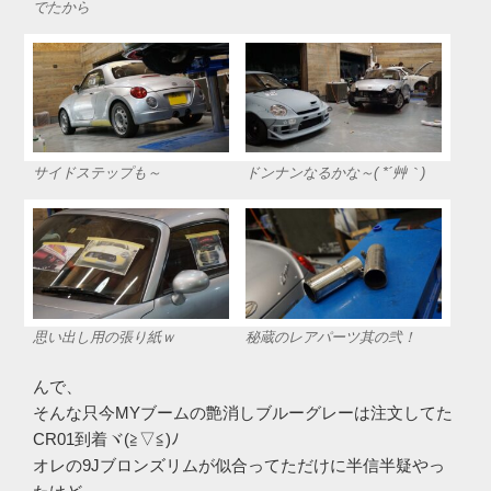
でたから
サイドステップも～
ドンナンなるかな～( *´艸｀)
思い出し用の張り紙ｗ
秘蔵のレアパーツ其の弐！
んで、
そんな只今MYブームの艶消しブルーグレーは注文してた
CR01到着ヾ(≧▽≦)ﾉ
オレの9Jブロンズリムが似合ってただけに半信半疑やっ