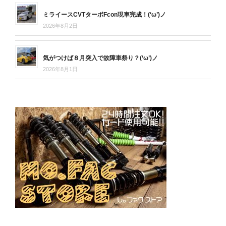
ミライースCVTターボFcon現車完成！(‘ω’)ノ
2026年8月2日
気がつけば８月突入で故障車祭り？(‘ω’)ノ
2026年8月1日