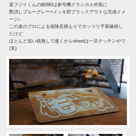
某フジイくんの銀880は参号機クラシカル外装に
艶消しブルーグレー+メッキ部ブラックアウトな完成イメ
ージ♪
この道のプロによる保険見積もりでガッツリ予算確保し
たけど
ほとんど追い銭無しで逝くからwheelは一旦テッチンやで
(笑)