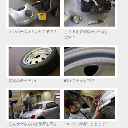
ナンバーもオリンピクるで！
とりあえず掃除からやな(;
´Д`A “`
秘蔵のテッチン♪
6Jオフセット29？
なんか知らんけど屋根も凹ん
ついでに綺麗にしとくで！