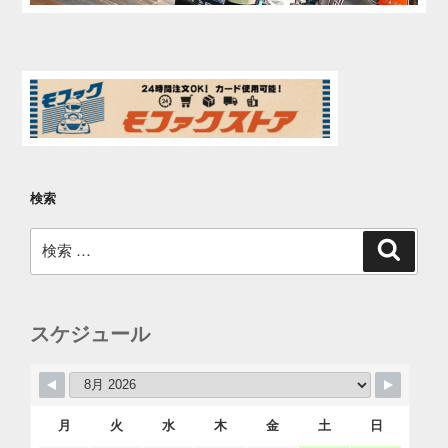
検索
検
検
索
索:
スケジュール
月
火
水
木
金
土
日