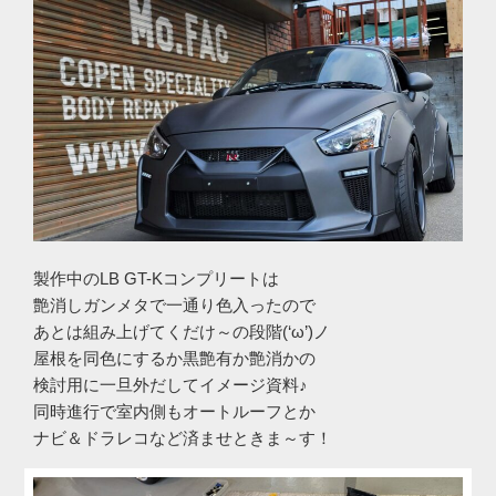
製作中のLB GT-Kコンプリートは
艶消しガンメタで一通り色入ったので
あとは組み上げてくだけ～の段階(‘ω’)ノ
屋根を同色にするか黒艶有か艶消かの
検討用に一旦外だしてイメージ資料♪
同時進行で室内側もオートルーフとか
ナビ＆ドラレコなど済ませときま～す！