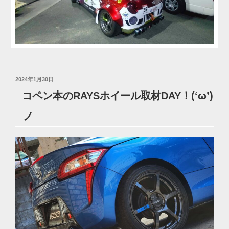
投
2024年1月30日
稿
コペン本のRAYSホイール取材DAY！(‘ω’)
日:
ノ