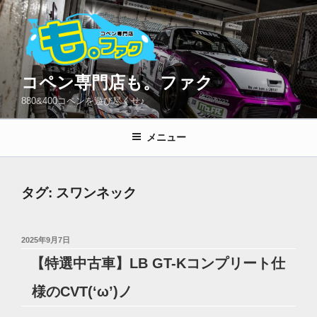
コ
ン
テ
ン
ツ
コペン専門店も。ファク
へ
880&400コペンを遊び尽くせ♪
ス
キ
メニュー
ッ
プ
タグ:
スワンネック
投
2025年9月7日
稿
【特選中古車】LB GT-Kコンプリート仕
日:
様のCVT(‘ω’)ノ