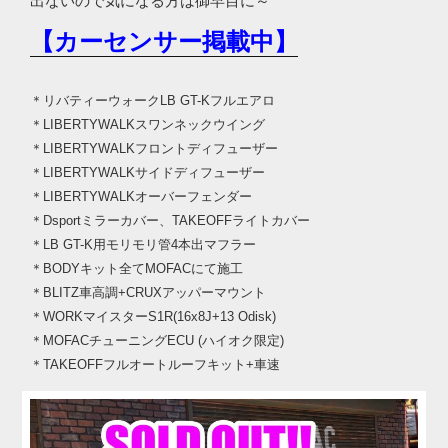
出ないので気になる方は御早目に～
【カーセンサー掲載中】
＊リバティーウォークLB GT-Kフルエアロ
＊LIBERTYWALKスワンネックウイング
＊LIBERTYWALKフロントディフューザー
＊LIBERTYWALKサイドディフューザー
＊LIBERTYWALKオーバーフェンダー
＊Dsportミラーカバー、TAKEOFFライトカバー
＊LB GT-K用モリモリ管4本出マフラー
＊BODYキット全てMOFACにて施工
＊BLITZ車高調+CRUXアッパーマウント
＊WORKマイスターS1R(16x8J+13 Odisk)
＊MOFACチューニングECU (ハイオク限定)
＊TAKEOFFフルオートルーフキット+車速