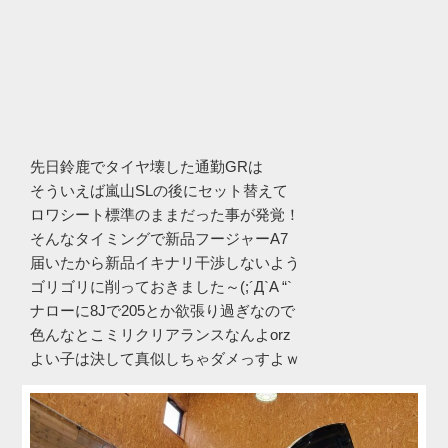
先日鈴鹿でタイヤ壊した通勤GRは
そういえば嵐山SLの後にセット替えて
ロワシート標準のままだった事が発覚！
そんなタイミングで新品フージャーA7
届いたから新品イキナリ干渉しないよう
ゴリゴリに削っておきました～(;´Д`A “`
ナローに8Jで205とか欲張り過ぎなので
色んなとこミリクリアランスなんよorz
よい子は決して真似しちゃダメっすよｗ