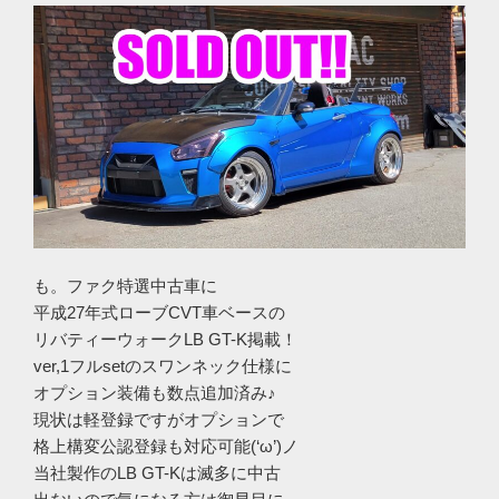
も。ファク特選中古車に
平成27年式ローブCVT車ベースの
リバティーウォークLB GT-K掲載！
ver,1フルsetのスワンネック仕様に
オプション装備も数点追加済み♪
現状は軽登録ですがオプションで
格上構変公認登録も対応可能(‘ω’)ノ
当社製作のLB GT-Kは滅多に中古