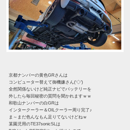
京都ナンバーの黄色GRさんは
コンピューター替えて御機嫌さん(‘◇’)ゞ
全然関係ないけど純正ナビでバッテリーを
外したら毎回秘密の質問を聞かれますｗｗ
和歌山ナンバーの白GRは
インタークーラー＆OILクーラー周り完了♪
ま～まだ色んなもん足りてないけどねｗ
某園児用のTE37sonicSLは