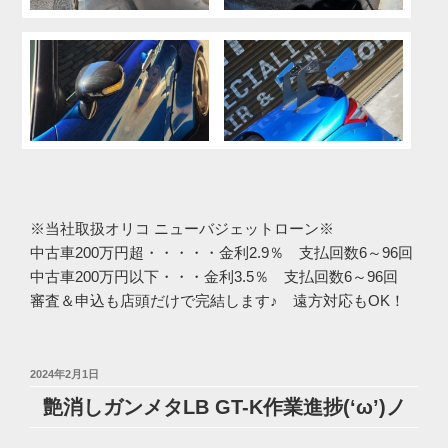
※当社取扱オリコ ニューバジェットローン※
中古車200万円超・・・・・金利2.9％ 支払回数6～96回
中古車200万円以下・・・金利3.5％ 支払回数6～96回
審査＆申込も店頭だけで完結します♪ 遠方対応もOK！
投
2024年2月1日
稿
艶消しガンメタLB GT-K作業進捗(‘ω’)ノ
日: