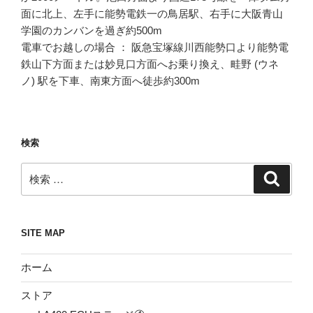
面に北上、左手に能勢電鉄一の鳥居駅、右手に大阪青山
学園のカンバンを過ぎ約500m
電車でお越しの場合 ： 阪急宝塚線川西能勢口より能勢電
鉄山下方面または妙見口方面へお乗り換え、畦野 (ウネ
ノ) 駅を下車、南東方面へ徒歩約300m
検索
検
検
索
索:
SITE MAP
ホーム
ストア