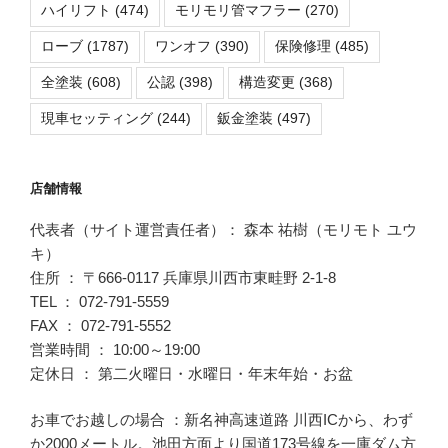
ハイリフト
(474)
モリモリ管マフラー
(270)
ローブ
(1787)
ワンオフ
(390)
保険修理
(485)
全塗装
(608)
公認
(398)
構造変更
(368)
現車セッティング
(244)
鈑金塗装
(497)
店舗情報
代表者（サイト運営責任者）： 森本 祐樹（モリモト ユウ
キ）
住所 ： 〒666-0117 兵庫県川西市東畦野 2-1-8
TEL ： 072-791-5559
FAX ： 072-791-5552
営業時間 ： 10:00～19:00
定休日 ： 第二火曜日・水曜日・年末年始・お盆
お車でお越しの場合 ：新名神高速道路 川西ICから、わず
か2000メートル。池田方面より国道173号線を一庫ダム方