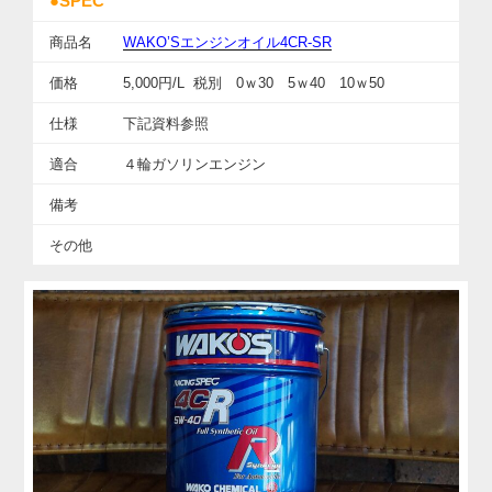
●SPEC
商品名
WAKO’Sエンジンオイル4CR-SR
価格
5,000円/L 税別 0ｗ30 5ｗ40 10ｗ50
仕様
下記資料参照
適合
４輪ガソリンエンジン
備考
その他