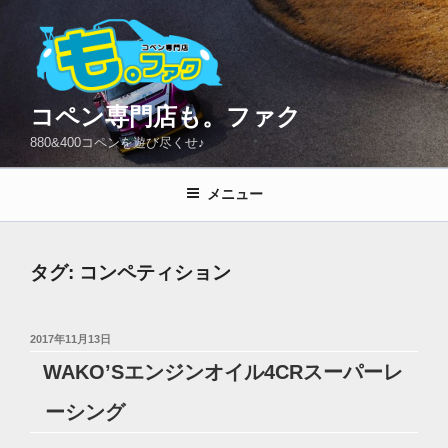
コ
ン
テ
ン
ツ
コペン専門店も。ファク
へ
880&400コペンを遊び尽くせ♪
ス
キ
メニュー
ッ
プ
タグ:
コンペティション
投
2017年11月13日
稿
WAKO’Sエンジンオイル4CRスーパーレ
日:
ーシング