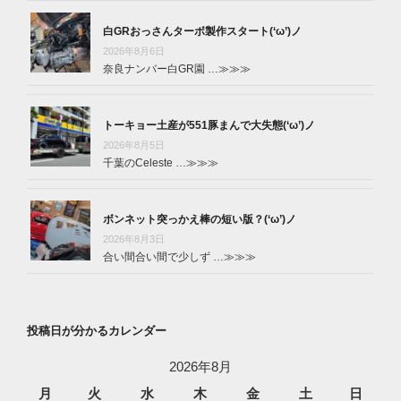
白GRおっさんターボ製作スタート(‘ω’)ノ
2026年8月6日
奈良ナンバー白GR園 …
≫≫≫
トーキョー土産が551豚まんで大失態(‘ω’)ノ
2026年8月5日
千葉のCeleste …
≫≫≫
ボンネット突っかえ棒の短い版？(‘ω’)ノ
2026年8月3日
合い間合い間で少しず …
≫≫≫
投稿日が分かるカレンダー
2026年8月
月
火
水
木
金
土
日