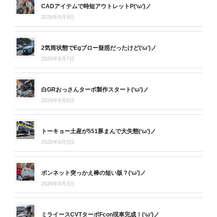
CADアイテムで時短アウトレットP(‘ω’)ノ
2026年8月8日
2気筒状態でEgブロー疑惑だったけど(‘ω’)ノ
2026年8月7日
白GRおっさんターボ製作スタート(‘ω’)ノ
2026年8月6日
トーキョー土産が551豚まんで大失態(‘ω’)ノ
2026年8月5日
ボンネット突っかえ棒の短い版？(‘ω’)ノ
2026年8月3日
ミライースCVTターボFcon現車完成！(‘ω’)ノ