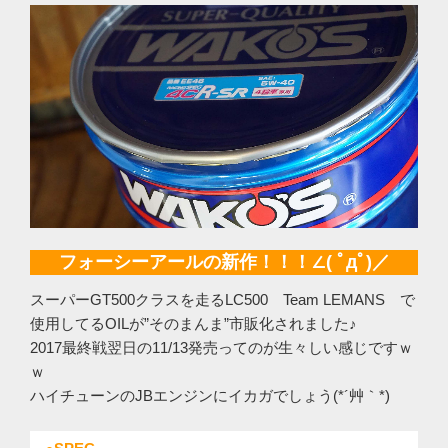
フォーシーアールの新作！！！∠( ﾟдﾟ)／
スーパーGT500クラスを走るLC500 Team LEMANS で
使用してるOILが”そのまんま”市販化されました♪
2017最終戦翌日の11/13発売ってのが生々しい感じですｗ
ｗ
ハイチューンのJBエンジンにイカガでしょう(*´艸｀*)