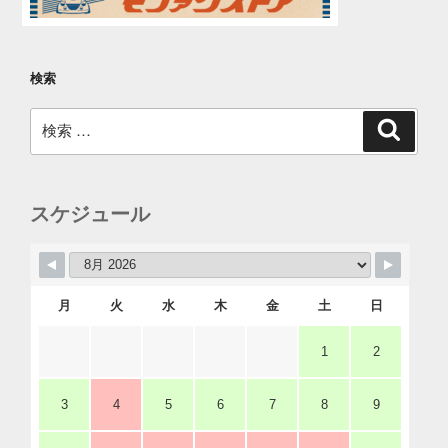
検索
検
検
索
索:
スケジュール
月
火
水
木
金
土
日
1
2
3
4
5
6
7
8
9