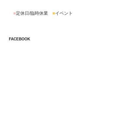
■
定休日/臨時休業
■
イベント
FACEBOOK