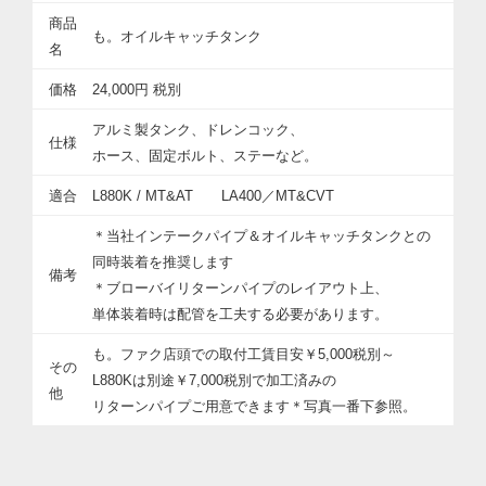
商品
も。オイルキャッチタンク
名
価格
24,000円 税別
アルミ製タンク、ドレンコック、
仕様
ホース、固定ボルト、ステーなど。
適合
L880K / MT&AT LA400／MT&CVT
＊当社インテークパイプ＆オイルキャッチタンクとの
同時装着を推奨します
備考
＊ブローバイリターンパイプのレイアウト上、
単体装着時は配管を工夫する必要があります。
も。ファク店頭での取付工賃目安￥5,000税別～
その
L880Kは別途￥7,000税別で加工済みの
他
リターンパイプご用意できます＊写真一番下参照。