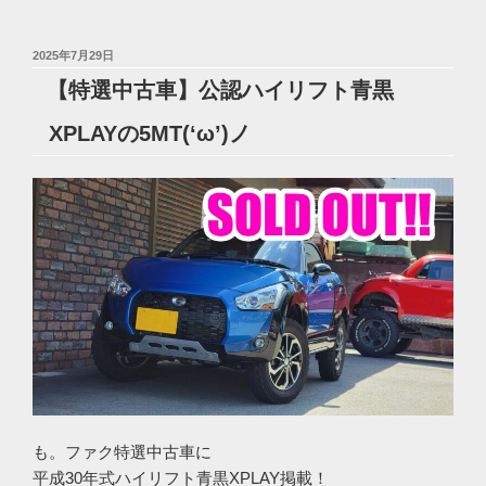
投
2025年7月29日
稿
【特選中古車】公認ハイリフト青黒
日:
XPLAYの5MT(‘ω’)ノ
も。ファク特選中古車に
平成30年式ハイリフト青黒XPLAY掲載！