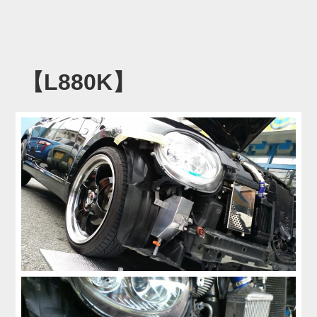
【L880K】