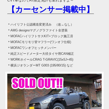
CVT車なのでAT限定免許も乗れますよ～
【カーセンサー掲載中】
＊ハイリフト公認構造変更済み （改←なし）
＊AMG designoマグノグラファイト全塗装
＊MOFACハイリフトサスKIT+ブロック施工済
＊MOFACモリモリ管マフラー(ワンオフ仕様)
＊MOFACワンオフヒッチメンバー
＊純正スピードメーター大径タイヤ用CAN補正
＊WORKホイールCRAG T-GRAVIC(15x5J+45
)
＊横浜ジオランダーMT G003 (195/80/15) など