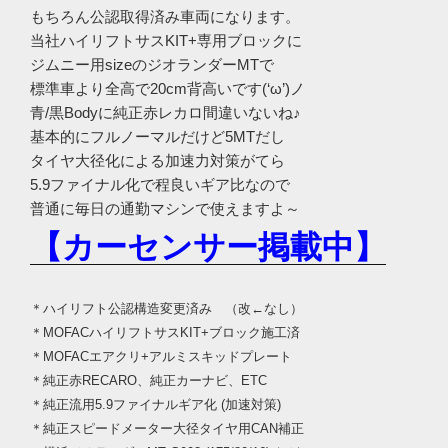
もちろん公認取得済み車両になります。
当社ハイリフトサスKIT+専用ブロックに
ジムニー用sizeのジオランダーMTで
標準車より全高で20cm背高いです(‘ω’)ノ
青/黒Bodyに純正赤レカロ間違いないね♪
基本的にフルノーマルだけど5MTだし
タイヤ大径化による加速力対策がてら
5.9ファイナル化で程良いギア比なので
普通に毎日の通勤マシンで使えますよ～
【カーセンサー掲載中】
＊ハイリフト公認構造変更済み （改←なし）
＊MOFACハイリフトサスKIT+ブロック施工済
＊MOFACエアクリ+アルミスキッドプレート
＊純正赤RECARO、純正カーナビ、ETC
＊純正流用5.9ファイナルギア化 (加速対策)
＊純正スピードメーター大径タイヤ用CAN補正