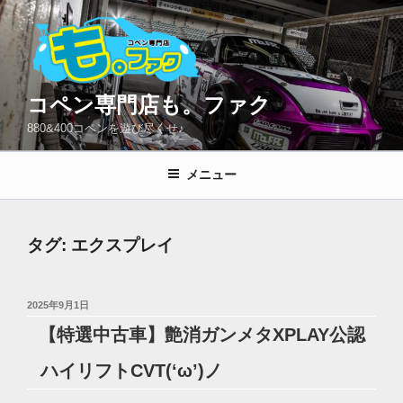
コ
ン
テ
ン
ツ
コペン専門店も。ファク
へ
880&400コペンを遊び尽くせ♪
ス
キ
メニュー
ッ
プ
タグ:
エクスプレイ
投
2025年9月1日
稿
【特選中古車】艶消ガンメタXPLAY公認
日:
ハイリフトCVT(‘ω’)ノ