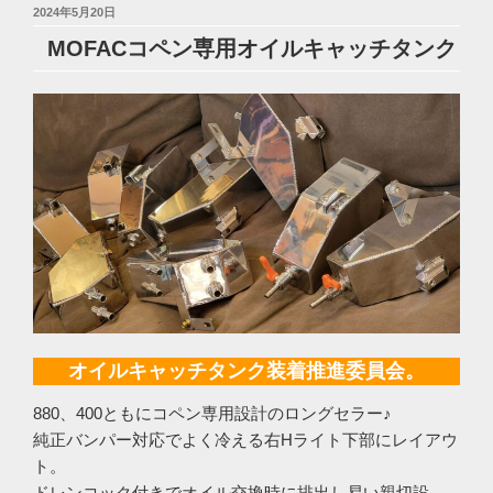
投
2024年5月20日
稿
MOFACコペン専用オイルキャッチタンク
日:
オイルキャッチタンク装着推進委員会。
880、400ともにコペン専用設計のロングセラー♪
純正バンパー対応でよく冷える右Hライト下部にレイアウ
ト。
ドレンコック付きでオイル交換時に排出し易い親切設