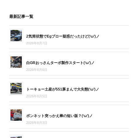
最新記事一覧
2気筒状態でEgブロー疑惑だったけど(‘ω’)ノ
2026年8月7日
白GRおっさんターボ製作スタート(‘ω’)ノ
2026年8月6日
トーキョー土産が551豚まんで大失態(‘ω’)ノ
2026年8月5日
ボンネット突っかえ棒の短い版？(‘ω’)ノ
2026年8月3日