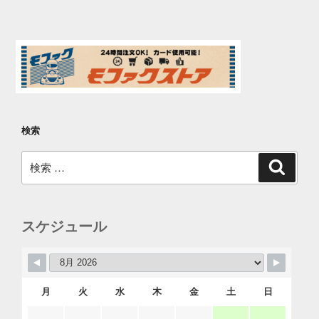
検索
検
検
索
索:
スケジュール
月
火
水
木
金
土
日