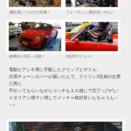
運転席レールだけ交換！
フォーチュン格好良いやん♪
納車6か月目～点検！
10/29デビュー♪
電動ビアンキ用に手配したグリップとサドル、
汎用チェーンカバーが届いたんで、クリリン3兄弟の次男
三男に
手伝ってもらいながらコッチもエエ感じで完了＼(^o^)／
イタリアン感マシ増しでメッチャ格好良いんちゃうん～
～♪