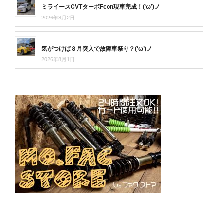
ミライースCVTターボFcon現車完成！(‘ω’)ノ
2026年8月2日
気がつけば８月突入で故障車祭り？(‘ω’)ノ
2026年8月1日