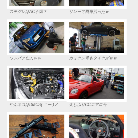
スチグレはAC不調？
リレーで機嫌治ったｗ
ワンパクな人ｗｗ
カミヤン号もタイヤがｗｗ
やんネコはDMCS( ｀ー´)ノ
久しぶりCCエアロ号