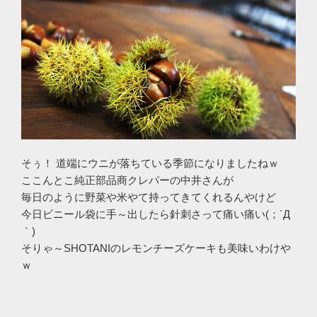
そぅ！ 道端にウニが落ちている季節になりましたねｗ
ここんとこ純正部品商クレパーの中井さんが
毎日のように野菜や米やて持ってきてくれるんやけど
今日ビニール袋に手～出したら針刺さって痛い痛い(；´Д
｀)
そりゃ～SHOTANIのレモンチーズケーキも美味いわけや
ｗ