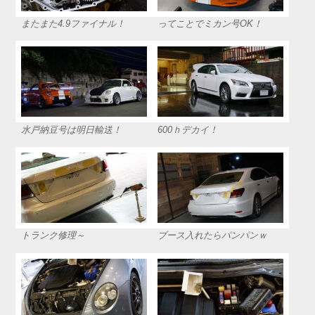
またまた4.9ファイナル！
ってことでミカン号OK！
水戸納豆号は明日輸送！
600ｈデカイ！
トランク修理～
ブース入れたらパンパンｗ