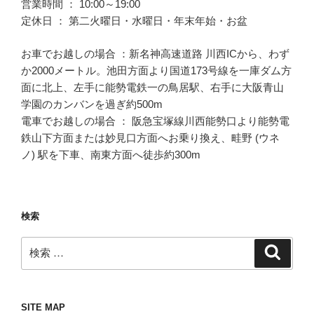
営業時間 ： 10:00～19:00
定休日 ： 第二火曜日・水曜日・年末年始・お盆
お車でお越しの場合 ：新名神高速道路 川西ICから、わず
か2000メートル。池田方面より国道173号線を一庫ダム方
面に北上、左手に能勢電鉄一の鳥居駅、右手に大阪青山
学園のカンバンを過ぎ約500m
電車でお越しの場合 ： 阪急宝塚線川西能勢口より能勢電
鉄山下方面または妙見口方面へお乗り換え、畦野 (ウネ
ノ) 駅を下車、南東方面へ徒歩約300m
検索
検
検
索
索:
SITE MAP