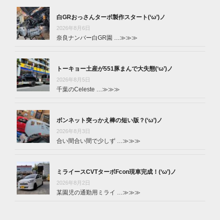
白GRおっさんターボ製作スタート(‘ω’)ノ
2026年8月6日
奈良ナンバー白GR園 …
≫≫≫
トーキョー土産が551豚まんで大失態(‘ω’)ノ
2026年8月5日
千葉のCeleste …
≫≫≫
ボンネット突っかえ棒の短い版？(‘ω’)ノ
2026年8月3日
合い間合い間で少しず …
≫≫≫
ミライースCVTターボFcon現車完成！(‘ω’)ノ
2026年8月2日
某園児の通勤用ミライ …
≫≫≫