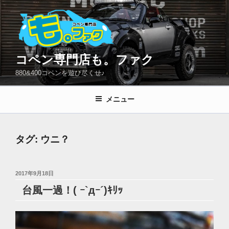
コ
ン
テ
ン
ツ
コペン専門店も。ファク
へ
880&400コペンを遊び尽くせ♪
ス
キ
メニュー
ッ
プ
タグ:
ウニ？
投
2017年9月18日
稿
台風一過！( ｰ`дｰ´)ｷﾘｯ
日: