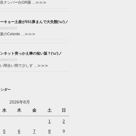
良ナンバー白GR園 …
≫≫≫
ーキョー土産が551豚まんで大失態(‘ω’)ノ
026年8月5日
葉のCeleste …
≫≫≫
ンネット突っかえ棒の短い版？(‘ω’)ノ
026年8月3日
い間合い間で少しず …
≫≫≫
レンダー
2026年8月
水
木
金
土
日
1
2
5
6
7
8
9