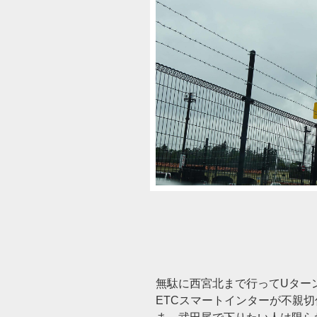
無駄に西宮北まで行ってUターン
ETCスマートインターが不親