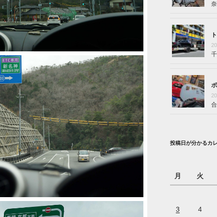
奈
ト
2
千
ボ
2
合
投稿日が分かるカ
月
火
3
4