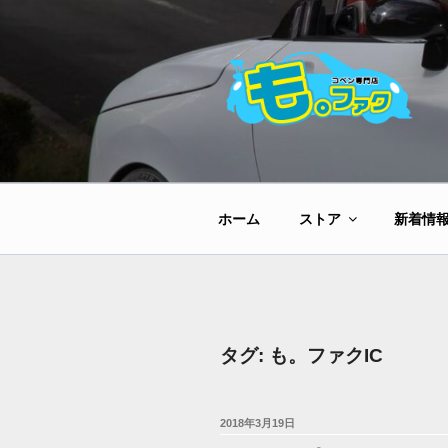
コ
ン
テ
ン
ツ
へ
ス
キ
ッ
ホーム
ストア
新着情
プ
タグ:
も。ファクIC
投
2018年3月19日
稿