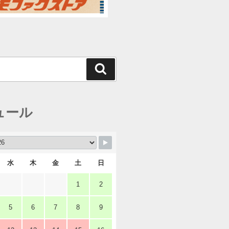
検
索
ュール
水
木
金
土
日
1
2
5
6
7
8
9