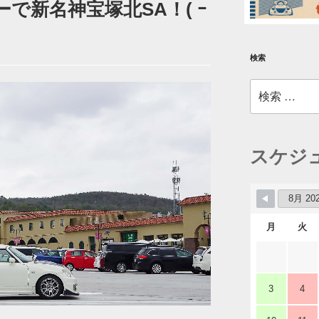
ーで新名神宝塚北SA！( ｰ
検索
検
索:
スケジ
月
火
3
4