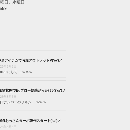
火曜日、水曜日
5559
ADアイテムで時短アウトレットP(‘ω’)ノ
026年8月8日
arrettにして …
≫≫≫
気筒状態でEgブロー疑惑だったけど(‘ω’)ノ
026年8月7日
口ナンバーのリキシ …
≫≫≫
GRおっさんターボ製作スタート(‘ω’)ノ
026年8月6日