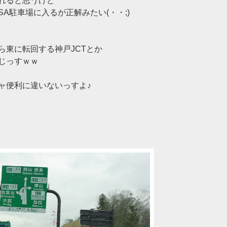
れると思うけど
A駐車場に入るが正解みたい(・・;)
ら東に転回する神戸JCTとか
じっすｗｗ
ャ便利に違いないっすよ♪