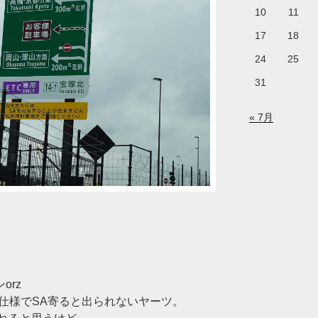
10
11
17
18
24
25
31
« 7月
orz
切仕様でSA寄ると出られないヤーツ。