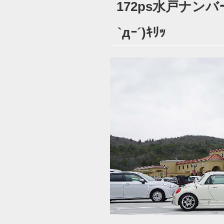
172ps水戸ナンバ
日:
`дｰ´)ｷﾘｯ