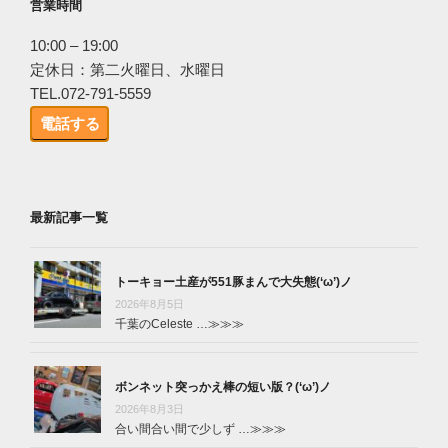
営業時間
10:00 – 19:00
定休日：第二火曜日、水曜日
TEL.072-791-5559
電話する
最新記事一覧
トーキョー土産が551豚まんで大失態(‘ω’)ノ
2026年8月5日
千葉のCeleste …
≫≫≫
ボンネット突っかえ棒の短い版？(‘ω’)ノ
2026年8月3日
合い間合い間で少しず …
≫≫≫