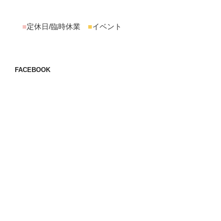
■
定休日/臨時休業
■
イベント
FACEBOOK