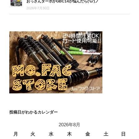
おっさんターボかGBC14か悩んだら(‘ω’)ノ
2026年7月30日
投稿日がわかるカレンダー
2026年8月
月
火
水
木
金
土
日