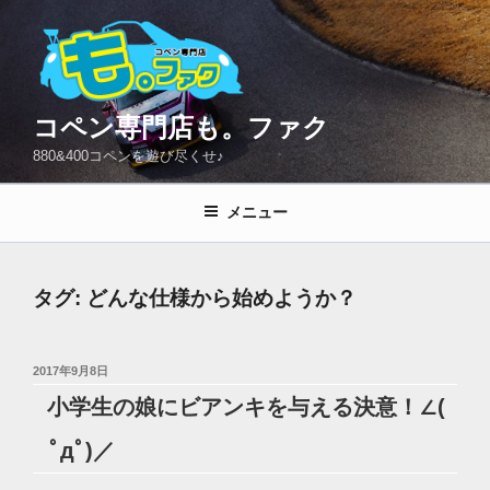
コ
ン
テ
ン
ツ
コペン専門店も。ファク
へ
880&400コペンを遊び尽くせ♪
ス
キ
メニュー
ッ
プ
タグ:
どんな仕様から始めようか？
投
2017年9月8日
稿
小学生の娘にビアンキを与える決意！∠(
日:
ﾟдﾟ)／