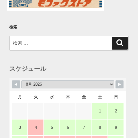
検索
検
検
索
索:
スケジュール
月
火
水
木
金
土
日
1
2
3
4
5
6
7
8
9