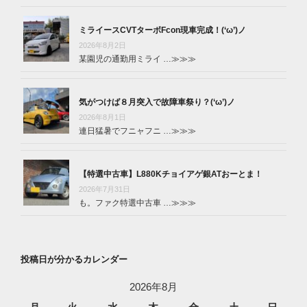
ミライースCVTターボFcon現車完成！(‘ω’)ノ
2026年8月2日
某園児の通勤用ミライ …
≫≫≫
気がつけば８月突入で故障車祭り？(‘ω’)ノ
2026年8月1日
連日猛暑でフニャフニ …
≫≫≫
【特選中古車】L880Kチョイアゲ銀ATおーとま！
2026年7月31日
も。ファク特選中古車 …
≫≫≫
投稿日が分かるカレンダー
2026年8月