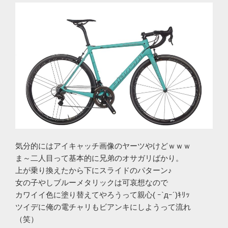
気分的にはアイキャッチ画像のヤーツやけどｗｗｗ
ま～二人目って基本的に兄弟のオサガリばかり。
上が乗り換えたから下にスライドのパターン♪
女の子やしブルーメタリックは可哀想なので
カワイイ色に塗り替えてやろうって親心( ｰ`дｰ´)ｷﾘｯ
ツイデに俺の電チャリもビアンキにしようって流れ
（笑）