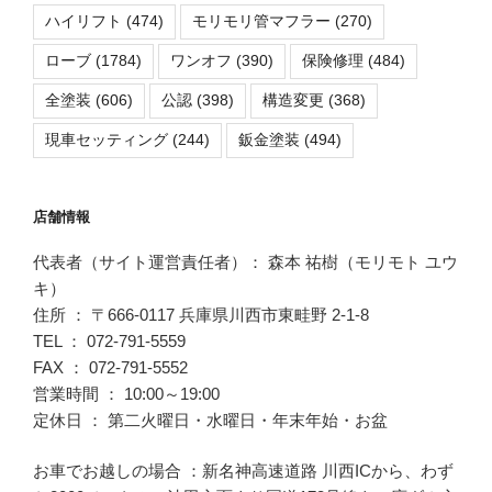
ハイリフト
(474)
モリモリ管マフラー
(270)
ローブ
(1784)
ワンオフ
(390)
保険修理
(484)
全塗装
(606)
公認
(398)
構造変更
(368)
現車セッティング
(244)
鈑金塗装
(494)
店舗情報
代表者（サイト運営責任者）： 森本 祐樹（モリモト ユウ
キ）
住所 ： 〒666-0117 兵庫県川西市東畦野 2-1-8
TEL ： 072-791-5559
FAX ： 072-791-5552
営業時間 ： 10:00～19:00
定休日 ： 第二火曜日・水曜日・年末年始・お盆
お車でお越しの場合 ：新名神高速道路 川西ICから、わず