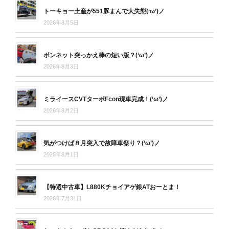
トーキョー土産が551豚まんで大失態(‘ω’)ノ
2026年8月5日
ボンネット突っかえ棒の短い版？(‘ω’)ノ
2026年8月3日
ミライースCVTターボFcon現車完成！(‘ω’)ノ
2026年8月2日
気がつけば８月突入で故障車祭り？(‘ω’)ノ
2026年8月1日
【特選中古車】L880Kチョイアゲ銀ATおーとま！
2026年7月31日