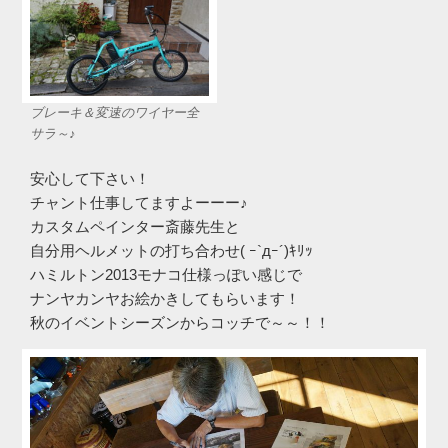
ブレーキ＆変速のワイヤー全
サラ～♪
安心して下さい！
チャント仕事してますよーーー♪
カスタムペインター斎藤先生と
自分用ヘルメットの打ち合わせ( ｰ`дｰ´)ｷﾘｯ
ハミルトン2013モナコ仕様っぽい感じで
ナンヤカンヤお絵かきしてもらいます！
秋のイベントシーズンからコッチで～～！！