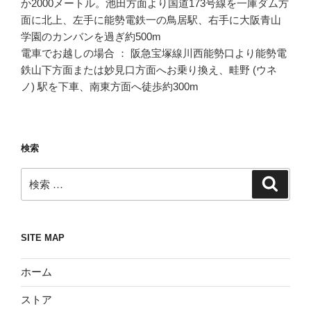
か2000メートル。池田方面より国道173号線を一庫ダム方
面に北上、左手に能勢電鉄一の鳥居駅、右手に大阪青山
学園のカンバンを過ぎ約500m
電車でお越しの場合 ： 阪急宝塚線川西能勢口より能勢電
鉄山下方面または妙見口方面へお乗り換え、畦野 (ウネ
ノ) 駅を下車、南東方面へ徒歩約300m
検索
検
検
索
索:
SITE MAP
ホーム
ストア