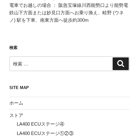
電車でお越しの場合 ： 阪急宝塚線川西能勢口より能勢電
鉄山下方面または妙見口方面へお乗り換え、畦野 (ウネ
ノ) 駅を下車、南東方面へ徒歩約300m
検索
検
検
索
索:
SITE MAP
ホーム
ストア
LA400 ECUステージ④
LA400 ECUステージ①②③