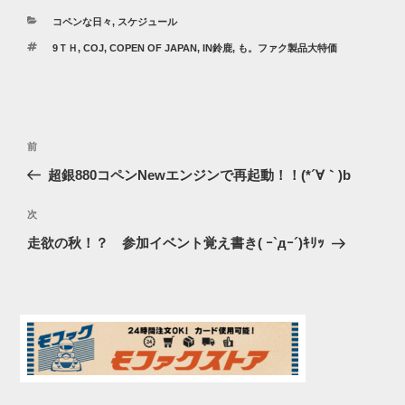
カ
コペンな日々
,
スケジュール
テ
タ
9ＴＨ
,
COJ
,
COPEN OF JAPAN
,
IN鈴鹿
,
も。ファク製品大特価
ゴ
グ
リ
ー
投
過
前
稿
去
超銀880コペンNewエンジンで再起動！！(*´∀｀)b
ナ
の
ビ
投
次
次
稿
ゲ
の
走欲の秋！？ 参加イベント覚え書き( ｰ`дｰ´)ｷﾘｯ
投
ー
稿
シ
ョ
ン