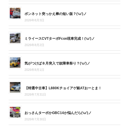
ボンネット突っかえ棒の短い版？(‘ω’)ノ
2026年8月3日
ミライースCVTターボFcon現車完成！(‘ω’)ノ
2026年8月2日
気がつけば８月突入で故障車祭り？(‘ω’)ノ
2026年8月1日
【特選中古車】L880Kチョイアゲ銀ATおーとま！
2026年7月31日
おっさんターボかGBC14か悩んだら(‘ω’)ノ
2026年7月30日