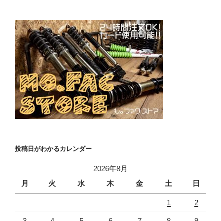
投稿日がわかるカレンダー
2026年8月
月
火
水
木
金
土
日
1
2
3
4
5
6
7
8
9