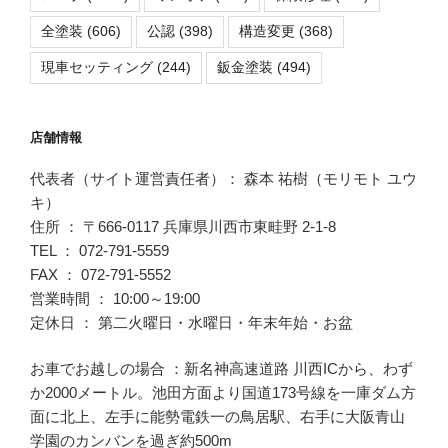
全塗装
(606)
公認
(398)
構造変更
(368)
現車セッティング
(244)
鈑金塗装
(494)
店舗情報
代表者（サイト運営責任者）： 森本 祐樹（モリモト ユウ
キ）
住所 ： 〒666-0117 兵庫県川西市東畦野 2-1-8
TEL ： 072-791-5559
FAX ： 072-791-5552
営業時間 ： 10:00～19:00
定休日 ： 第二火曜日・水曜日・年末年始・お盆
お車でお越しの場合 ：新名神高速道路 川西ICから、わず
か2000メートル。池田方面より国道173号線を一庫ダム方
面に北上、左手に能勢電鉄一の鳥居駅、右手に大阪青山
学園のカンバンを過ぎ約500m