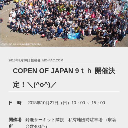
投
2018年9月30日
投稿者:
MO-FAC.COM
稿
COPEN OF JAPAN 9ｔｈ 開催決
日:
定！＼(^o^)／
日 時
2018年10月21日（日）10：00 ～ 15：00
開催場
鈴鹿サーキット隣接 私有地臨時駐車場 （収容
所
台数400台）