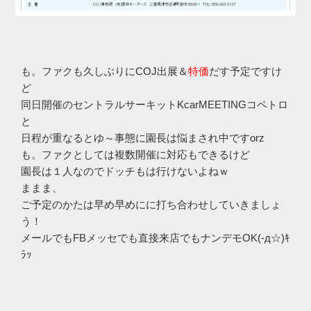
も。ファクも久しぶりにCOJ出展＆
特価
だす予定ですけ
ど
同日開催のセントラルサーキットKcarMEETINGコペトロ
と
日程が重なるとゆ～事態に園長は悩まされ中ですorz
も。ファクとしては複数開催に対応もできるけど
園長は１人なのでドッチもは行けないよねｗ
ままま、
ご予定のかたは早め早めにに打ち合わせしていきましょ
う！
メールでもFBメッセでも直接来店でもナンデモOK(-д☆)ｷ
ﾗｯ