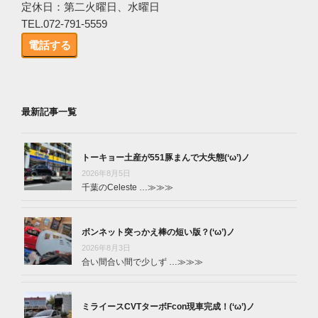
定休日：第二火曜日、水曜日
TEL.072-791-5559
電話する
最新記事一覧
トーキョー土産が551豚まんで大失態(‘ω’)ノ
2026年8月5日
千葉のCeleste …
≫≫≫
ボンネット突っかえ棒の短い版？(‘ω’)ノ
2026年8月3日
合い間合い間で少しず …
≫≫≫
ミライースCVTターボFcon現車完成！(‘ω’)ノ