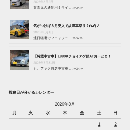
2026年8月2日
某園児の通勤用ミライ …
≫≫≫
気がつけば８月突入で故障車祭り？(‘ω’)ノ
2026年8月1日
連日猛暑でフニャフニ …
≫≫≫
【特選中古車】L880Kチョイアゲ銀ATおーとま！
2026年7月31日
も。ファク特選中古車 …
≫≫≫
投稿日が分かるカレンダー
2026年8月
月
火
水
木
金
土
日
1
2