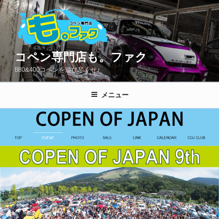
コ
ン
テ
ン
ツ
コペン専門店も。ファク
へ
880&400コペンを遊び尽くせ♪
ス
キ
メニュー
ッ
プ