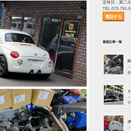
定休日：第二
TEL.072-791-
電話する
最新記事一覧
白
2
奈
ト
2
千
ボ
2