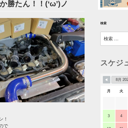
か勝たん！！(‘ω’)ノ
検索
検
索:
スケジ
月
火
3
4
ン！
ので