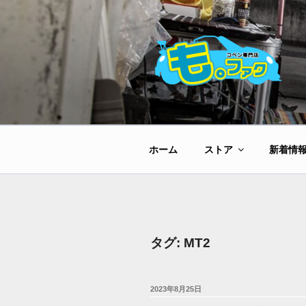
コ
ン
テ
ン
ツ
へ
ス
キ
ッ
ホーム
ストア
新着情
プ
タグ:
MT2
投
2023年8月25日
稿