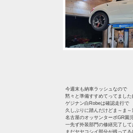
今週末も納車ラッシュなので
黙々と準備すすめてってました(‘
ゲジナン白Robeは確認走行で
久しぶりに踏んだけどま～ま～
名古屋のオッサンターボGR園
一先ず外装部門の修繕完了して
まだヤヤコシイ部分が残ってる