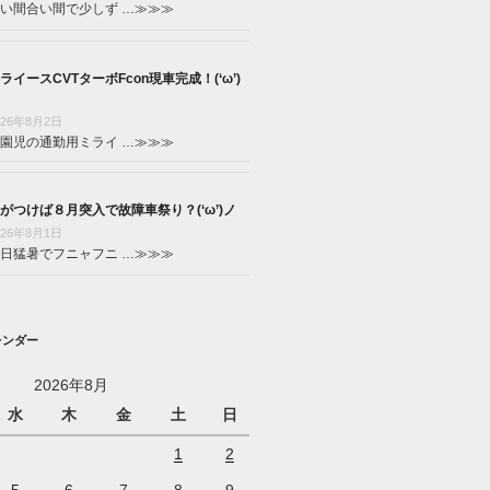
い間合い間で少しず …
≫≫≫
ライースCVTターボFcon現車完成！(‘ω’)
026年8月2日
園児の通勤用ミライ …
≫≫≫
がつけば８月突入で故障車祭り？(‘ω’)ノ
026年8月1日
日猛暑でフニャフニ …
≫≫≫
レンダー
2026年8月
水
木
金
土
日
1
2