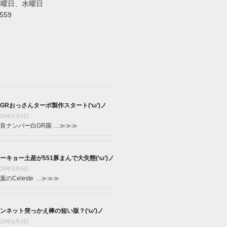
火曜日、水曜日
5559
GRおっさんターボ製作スタート(‘ω’)ノ
026年8月6日
良ナンバー白GR園 …
≫≫≫
ーキョー土産が551豚まんで大失態(‘ω’)ノ
026年8月5日
葉のCeleste …
≫≫≫
ンネット突っかえ棒の短い版？(‘ω’)ノ
026年8月3日