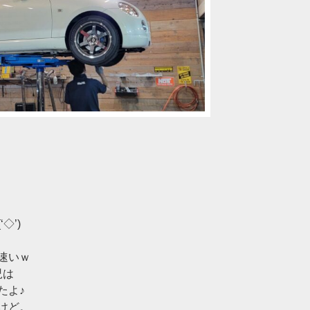
◇’)ゞ
速いｗ
児は
たよ♪
けど。