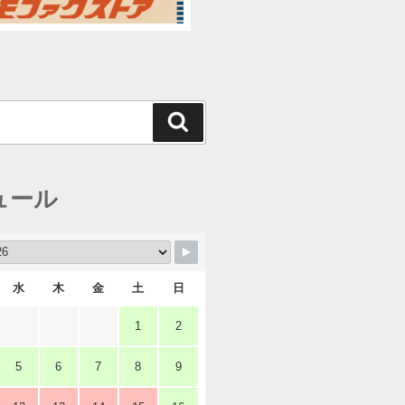
検
索
ュール
水
木
金
土
日
1
2
5
6
7
8
9