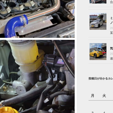
合
ミ
ノ
2
某
気
2
連
投稿日が分かるカ
月
火