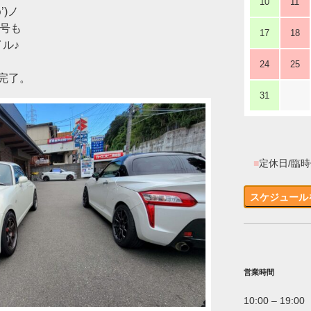
10
11
’)ノ
K号も
17
18
イル♪
24
25
完了。
31
■
定休日/臨
スケジュール
営業時間
10:00 – 19:00