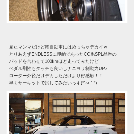
見たマンマだけど軽自動車にはめっちゃデカイｗ
とりあえずENDLESSに即納であったCC系SPL品番の
パッドを合わせて100kmほど走ってみたけど
ペダル剛性もタッチも良いしナニヨリ制動力UP♪
ローター外径だけデカしただけより好感触！！
早くサーキットで試してみたいっす(*´ω｀*)