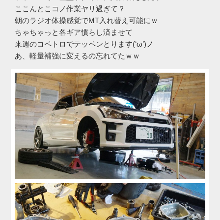
ここんとこコノ作業ヤリ過ぎて？
朝のラジオ体操感覚でMT入れ替え可能にｗ
ちゃちゃっと各ギア慣らし済ませて
来週のコペトロでテッペンとります(‘ω’)ノ
あ、軽量補強に変えるの忘れてたｗｗ