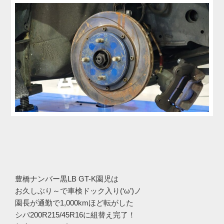
豊橋ナンバー黒LB GT-K園児は
お久しぶり～で車検ドック入り(‘ω’)ノ
園長が通勤で1,000kmほど転がした
シバ200R215/45R16に組替え完了！