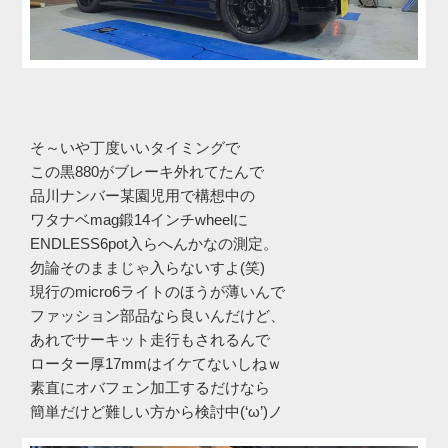
そ～いや丁度いいタイミングで
この黒880がブレーキ外れてたんで
品川ナンバー某園児用で構想中の
ワタナベmag鍛14インチwheelに
ENDLESS6pot入らへんかなの測定。
勿論そのままじゃ入らないすよ(笑)
現行のmicro6ライトのほうが薄いんで
ファッション部品なら良いんだけど、
あれでサーキット走行もされるんで
ローター厚17mmはイケてないしねｗ
素直にオバフェン加工するだけなら
簡単だけど難しい方から検討中(‘ω’)ノ