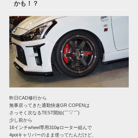
かも！？
昨日CAD修行から
無事戻ってきた通勤快速GR COPENは
さっそく次なるTEST開始(￣▽￣)
少し前から
16インチwheel専用310φローター組んで
4potキャリパーのまま使ってたんだけど、