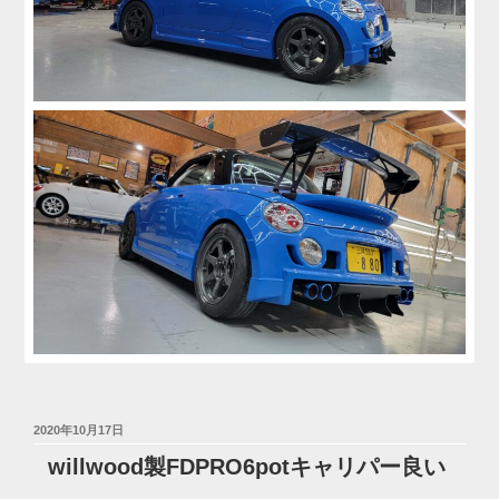
投
2020年10月17日
稿
willwood製FDPRO6potキャリパー良い
日: