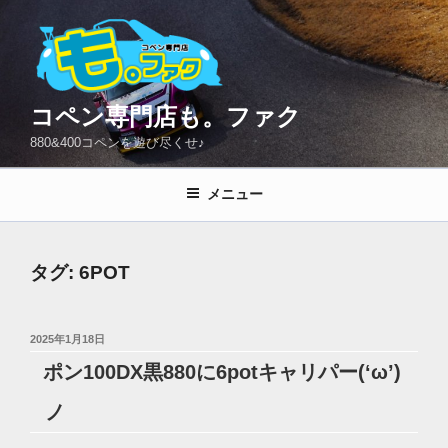
コ
ン
テ
ン
ツ
コペン専門店も。ファク
へ
880&400コペンを遊び尽くせ♪
ス
キ
メニュー
ッ
プ
タグ:
6POT
投
2025年1月18日
稿
ポン100DX黒880に6potキャリパー(‘ω’)
日:
ノ