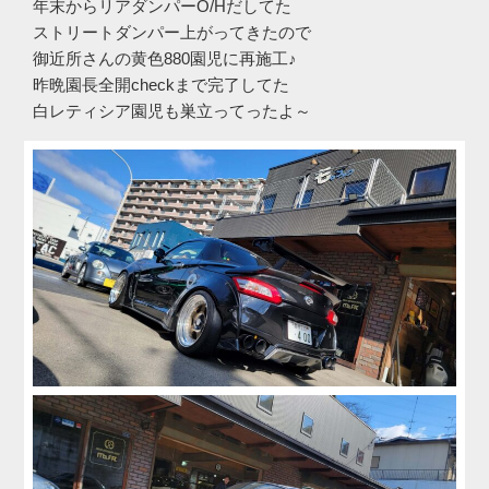
年末からリアダンパーO/Hだしてた
ストリートダンパー上がってきたので
御近所さんの黄色880園児に再施工♪
昨晩園長全開checkまで完了してた
白レティシア園児も巣立ってったよ～