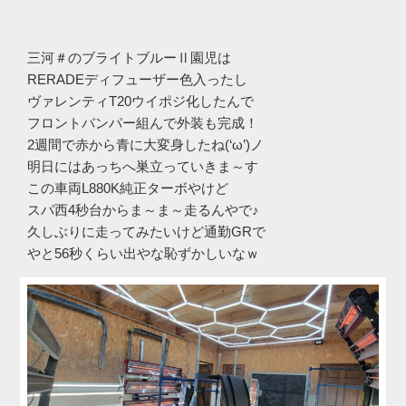
三河＃のブライトブルーⅡ園児は
RERADEディフューザー色入ったし
ヴァレンティT20ウイポジ化したんで
フロントバンパー組んで外装も完成！
2週間で赤から青に大変身したね(‘ω’)ノ
明日にはあっちへ巣立っていきま～す
この車両L880K純正ターボやけど
スパ西4秒台からま～ま～走るんやで♪
久しぶりに走ってみたいけど通勤GRで
やと56秒くらい出やな恥ずかしいなｗ