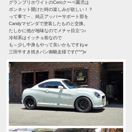
グランプリホワイトのCeroクーペ園児は
ボンネット開けた時の楽しみが欲しい！？
って事で～、純正アッパーサポート部を
Candyマゼンダで塗装したものと交換。
たしかに他が地味なのでメチャ目立つ♪
冷却系はイッチョ前なので
も～少し中身もやって良いかもですねｗ
三田牛すき焼きパン御馳走様です(*^^)v