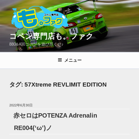
コ
ン
テ
ン
ツ
コペン専門店も。ファク
へ
880&400コペンを遊び尽くせ♪
ス
キ
メニュー
ッ
プ
タグ:
57Xtreme REVLIMIT EDITION
投
2022年6月30日
稿
赤セロはPOTENZA Adrenalin
日:
RE004(‘ω’)ノ