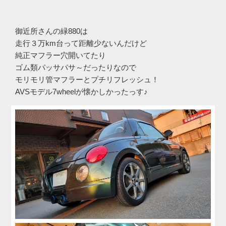
御近所さんの緑880は
走行３万km台って距離少ないんだけど
純正マフラー穴開いてたり
ゴム類パッサパサ～だったりなので
モリモリ管マフラーとプチリフレッシュ！
AVSモデル7wheelが懐かしかったっす♪