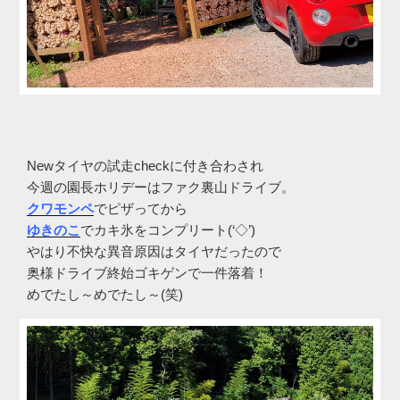
Newタイヤの試走checkに付き合わされ
今週の園長ホリデーはファク裏山ドライブ。
クワモンペ
でピザってから
ゆきのこ
でカキ氷をコンプリート(‘◇’)ゞ
やはり不快な異音原因はタイヤだったので
奥様ドライブ終始ゴキゲンで一件落着！
めでたし～めでたし～(笑)