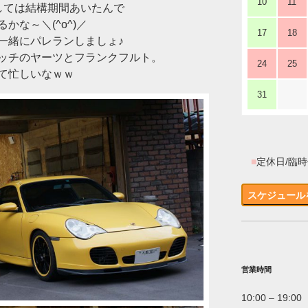
10
11
しては結構期間あいたんで
な～＼(^o^)／
17
18
一緒にパレランしましょ♪
ッチのヤーツとフランクフルト。
24
25
て忙しいなｗｗ
31
■
定休日/臨
スケジュール
営業時間
10:00 – 19:00