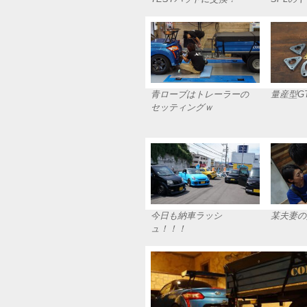
青ローブはトレーラーの
量産型G
セッティングｗ
今日も納車ラッシ
某夫妻の
ュ！！！