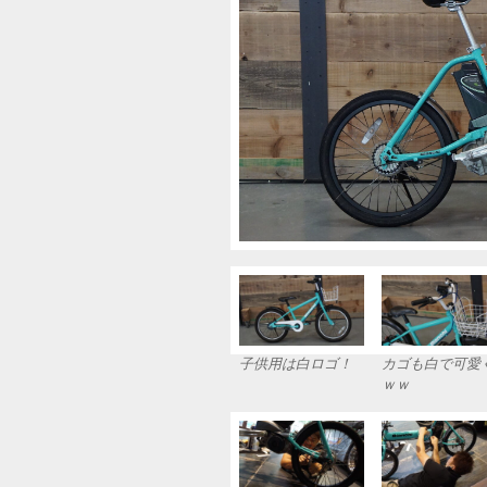
子供用は白ロゴ！
カゴも白で可愛
ｗｗ