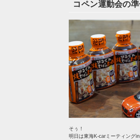
コペン運動会の準備～
日:
そぅ！
明日は東海K-carミーティングi