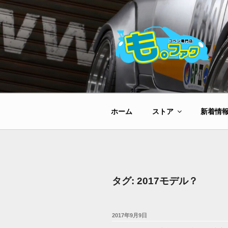
コ
ン
テ
ン
ツ
へ
ス
キ
ッ
ホーム
ストア
新着情
プ
タグ:
2017モデル？
投
2017年9月9日
稿