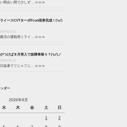
い間合い間で少しず …
≫≫≫
ライースCVTターボFcon現車完成！(‘ω’)
026年8月2日
園児の通勤用ミライ …
≫≫≫
がつけば８月突入で故障車祭り？(‘ω’)ノ
026年8月1日
日猛暑でフニャフニ …
≫≫≫
レンダー
2026年8月
水
木
金
土
日
1
2