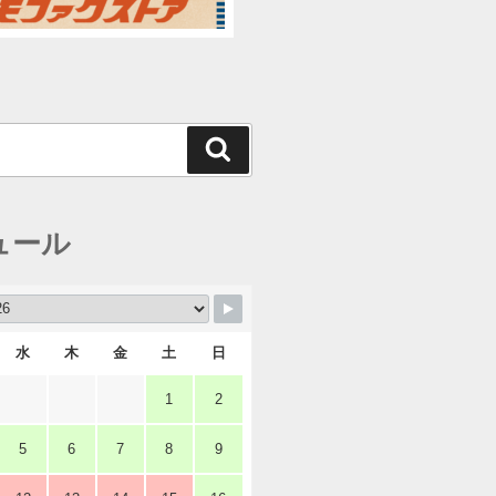
検
索
ュール
水
木
金
土
日
1
2
5
6
7
8
9