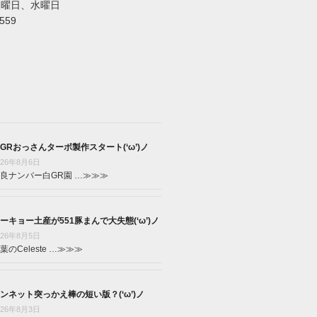
火曜日、水曜日
5559
GRおっさんターボ製作スタート(‘ω’)ノ
026年8月6日
良ナンバー白GR園 …
≫≫≫
ーキョー土産が551豚まんで大失態(‘ω’)ノ
026年8月5日
葉のCeleste …
≫≫≫
ンネット突っかえ棒の短い版？(‘ω’)ノ
026年8月3日