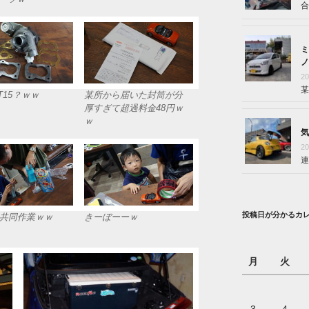
合
ミ
ノ
2
某
T15？ｗｗ
某所から届いた封筒が分
厚すぎて超過料金48円ｗ
ｗ
気
2
連
投稿日が分かるカ
共同作業ｗｗ
きーぼーーｗ
月
火