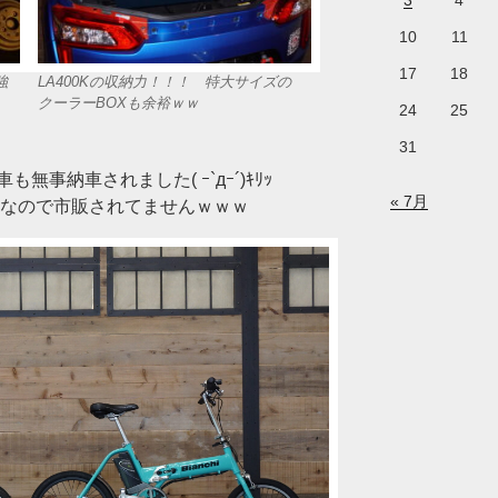
3
4
10
11
17
18
強
LA400Kの収納力！！！ 特大サイズの
クーラーBOXも余裕ｗｗ
24
25
31
事納車されました( ｰ`дｰ´)ｷﾘｯ
« 7月
ルなので市販されてませんｗｗｗ