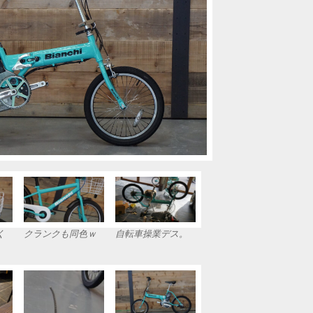
く
クランクも同色ｗ
自転車操業デス。