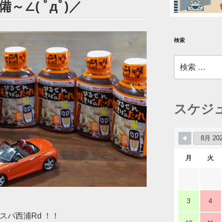
∠( ﾟдﾟ)／
検索
検
索:
スケジ
月
火
3
4
nスパ西浦Rd ！！