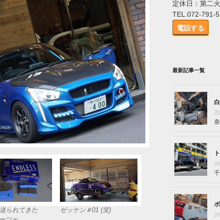
定休日：第二
TEL.072-791-
電話する
最新記事一覧
白
2
奈
ト
2
千
ボ
送られてきた
ゼッケン＃01 (笑)
2
ヤーツｗ