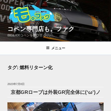
コ
ン
テ
ン
ツ
コペン専門店も。ファク
へ
880&400コペンを遊び尽くせ♪
ス
キ
メニュー
ッ
プ
タグ:
燃料リターン化
投
2023年7月8日
稿
京都GRローブは外装GR完全体に(‘ω’)ノ
日: