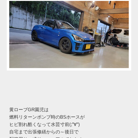
黄ローブGR園児は
燃料リターンポンプ時のBSホースが
ヒビ割れ酷くなって水芸寸前(;”∀”)
自宅まで出張修繕からの～後日で