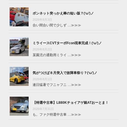
ボンネット突っかえ棒の短い版？(‘ω’)ノ
2026年8月3日
合い間合い間で少しず …
≫≫≫
ミライースCVTターボFcon現車完成！(‘ω’)ノ
2026年8月2日
某園児の通勤用ミライ …
≫≫≫
気がつけば８月突入で故障車祭り？(‘ω’)ノ
2026年8月1日
連日猛暑でフニャフニ …
≫≫≫
【特選中古車】L880Kチョイアゲ銀ATおーとま！
2026年7月31日
も。ファク特選中古車 …
≫≫≫