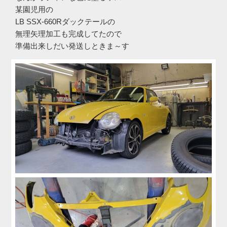
某園児用の
LB SSX-660Rダックテールの
無理矢理加工も完成してたので
準備出来しだい発送しときま～す