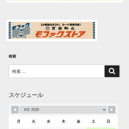
検索
検
検
索
索:
スケジュール
月
火
水
木
金
土
日