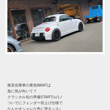
格安在庫車の黄色880ATは
急に気が向いて？
クラシカル化の準備START(‘ω’)ノ
ついでにフェンダー切上げ仕様で
なんかオシャレな色に塗るッス♪