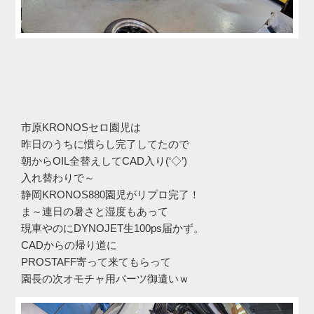
市原KRONOSセロ園児は
昨日のうちに慣らし完了してたので
朝からOIL全替えしてCAD入り(‘◇’)ゞ
入れ替わりで～
静岡KRONOS880園児がリプロ完了！
ま～連日の暑さと湿度もあって
現車やのにDYNOJET生100ps届かず。
CADからの帰り道に
PROSTAFF寄って来てもらって
園長の次オモチャ用パーツ御遣いｗ