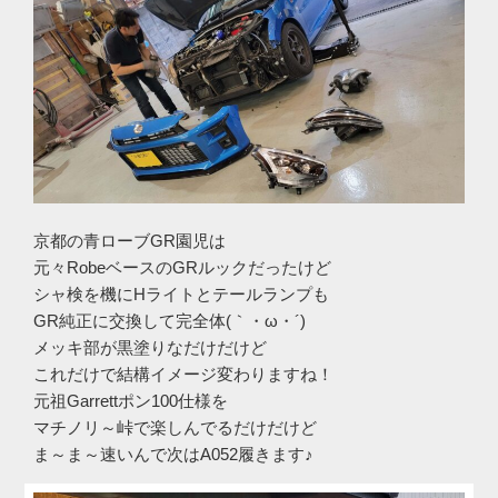
京都の青ローブGR園児は
元々RobeベースのGRルックだったけど
シャ検を機にHライトとテールランプも
GR純正に交換して完全体(｀・ω・´)ゞ
メッキ部が黒塗りなだけだけど
これだけで結構イメージ変わりますね！
元祖Garrettポン100仕様を
マチノリ～峠で楽しんでるだけだけど
ま～ま～速いんで次はA052履きます♪