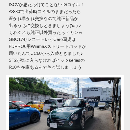
ISCVか思たら何てことないIGコイル！
今880で出荷時コイルのままだったら
遅かれ早かれ交換なので純正新品が
出るうちに交換しときましょう(‘ω’)ノ
くれぐれも純正以外買ったらアカンｗ
GBC17セレステトレビCero園児は
FDPRO6用WinmaXストリートパッドが
届いたんでCC60から入替ときました♪
ST2が気に入らなければイッツseriesの
R10も在庫あるんで色々試しましょう