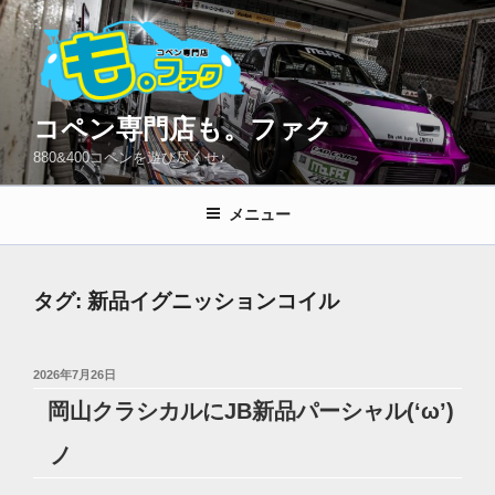
コ
ン
テ
ン
ツ
コペン専門店も。ファク
へ
880&400コペンを遊び尽くせ♪
ス
キ
メニュー
ッ
プ
タグ:
新品イグニッションコイル
投
2026年7月26日
稿
岡山クラシカルにJB新品パーシャル(‘ω’)
日:
ノ