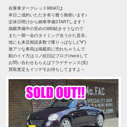
在庫車ダークレッド880ATは
本日ご成約いただき有り難う御座います♪
定休日明けから納車準備STARTします！
掲載準備中の安めの880続きそうなので
また一期一会のタイミング合うかた是非。
他にも来店相談多数で喋りっぱなし(;”∀”)
激アツな車両は掲載前に売れちゃうんで
勘のイイ方はコノ絵日記ブログcheckして
お問い合わせもらえばフラゲチャンス(笑)
買取査定もイツデモお待ちしてますよ～