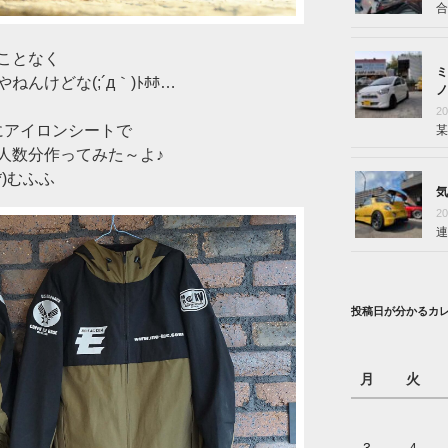
合
ことなく
ミ
んけどな(;´д｀)ﾄﾎﾎ…
ノ
2
にアイロンシートで
某
人数分作ってみた～よ♪
*)むふふ
気
2
連
投稿日が分かるカ
月
火