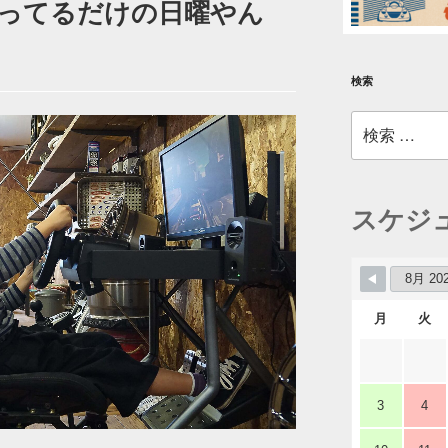
ってるだけの日曜やん
検索
検
索:
スケジ
月
火
3
4