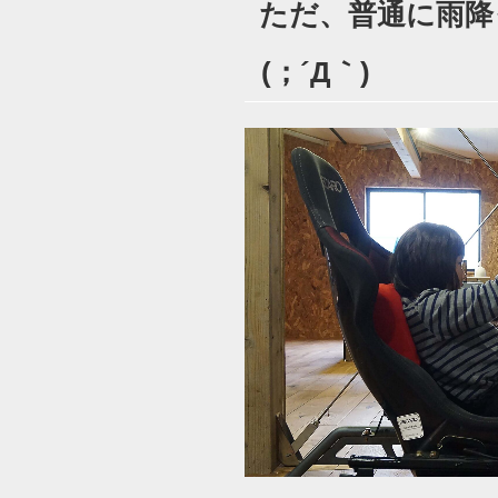
ただ、普通に雨降
日:
(；´Д｀)