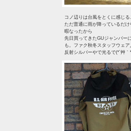
コノ辺りは台風をとくに感じる
ただ普通に雨が降っているだけやね
暇なったから
先日買ってきたGUジャンバー
も。ファク秋冬スタッフウェア
反射シルバーやで光るで(*´艸｀