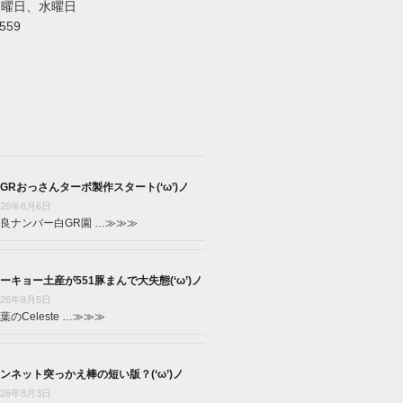
火曜日、水曜日
5559
GRおっさんターボ製作スタート(‘ω’)ノ
026年8月6日
良ナンバー白GR園 …
≫≫≫
ーキョー土産が551豚まんで大失態(‘ω’)ノ
026年8月5日
葉のCeleste …
≫≫≫
ンネット突っかえ棒の短い版？(‘ω’)ノ
026年8月3日