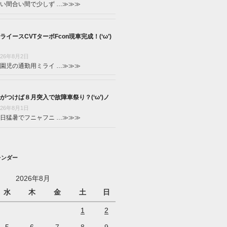
い間合い間で少しず …
≫≫≫
ライースCVTターボFcon現車完成！(‘ω’)
026年8月2日
園児の通勤用ミライ …
≫≫≫
がつけば８月突入で故障車祭り？(‘ω’)ノ
026年8月1日
日猛暑でフニャフニ …
≫≫≫
レンダー
2026年8月
水
木
金
土
日
1
2