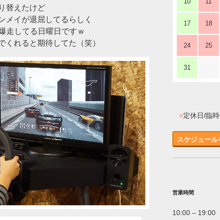
10
11
り替えたけど
ンメイが退屈してるらしく
17
18
高爆走してる日曜日ですｗ
でくれると期待してた（笑）
24
25
31
■
定休日/臨
スケジュール
営業時間
10:00 – 19:00