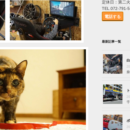
定休日：第二
TEL.072-791-
電話する
最新記事一覧
白
2
奈
ト
2
千
ボ
2