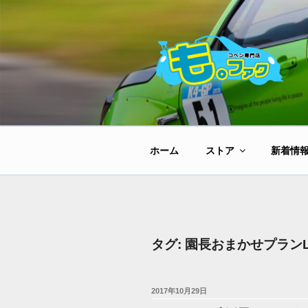
コ
ン
テ
ン
ツ
へ
ス
キ
ッ
ホーム
ストア
新着情
プ
タグ:
園長おまかせプランLi
投
2017年10月29日
稿