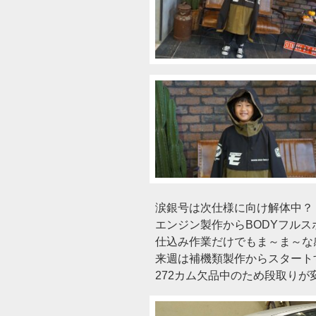
涙銀号は次仕様に向け解体中？？
エンジン製作からBODYフル
仕込み作業だけでもま～ま～な
来週は補機類製作からスタート
272カム欠品中のため段取りが