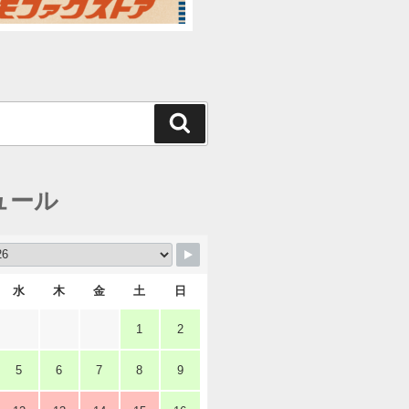
検
索
ュール
水
木
金
土
日
1
2
5
6
7
8
9