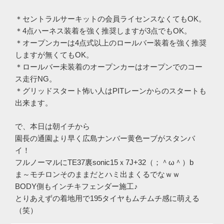
＊セントラルサーキットの会員ライセンスなくてもOK。
＊4点ハーネス装着を強く推奨しますが3点でもOK。
＊オープンカーは4点式以上のロールバー装着を強く推奨
しますが無くてもOK。
＊ロールバー未装着のオープンカーはオープンでのコー
ス走行NG。
＊グリッドスタート怖い人はPITレーンからのスタートも
出来ます。
で、本日は朝イチから
園長の通園より早く広島ナンバー黄色ーブがスタンバ
イ！
フルノーマルにTE37裏sonic15ｘ7J+32（；＾ω＾）b
ま～モチロンそのままだとハミ出まくるでなｗｗ
BODY側もインチキフェンダー施工♪
とりあえずの着地用で195タイヤもムチムチ感に萌える
（笑）