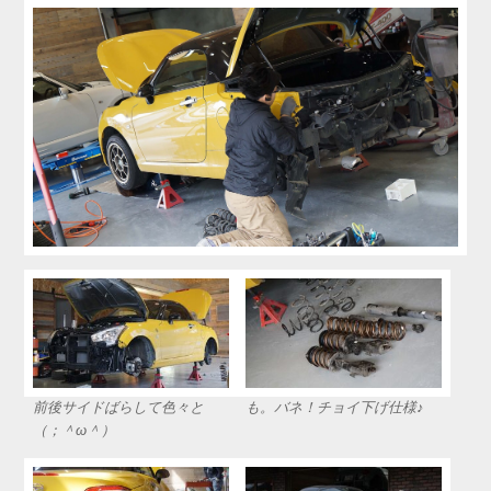
前後サイドばらして色々と
も。バネ！チョイ下げ仕様♪
（；＾ω＾）