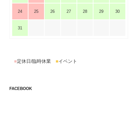
24
25
26
27
28
29
30
31
■
定休日/臨時休業
■
イベント
FACEBOOK