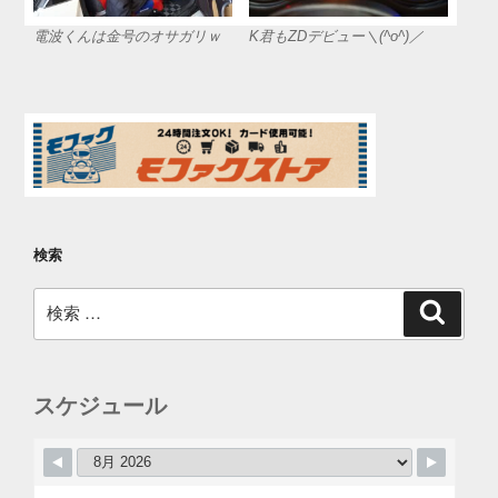
電波くんは金号のオサガリｗ
K君もZDデビュー＼(^o^)／
検索
検
検
索
索:
スケジュール