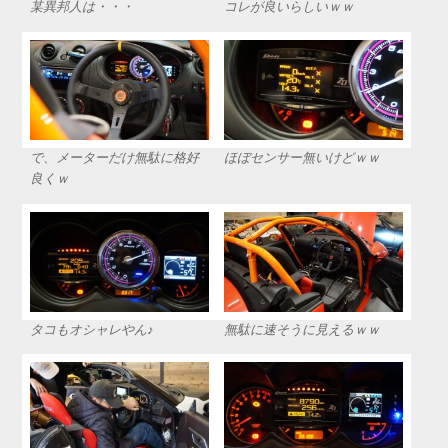
某異邦人は・・・
コレが良いらしいｗｗ
で、メーターだけ無駄に格好
ほぼセンサー無いけどｗｗ
良くｗ
タコもオシャレやん♪
無駄に速そうに見えるｗｗ