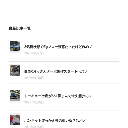
最新記事一覧
2気筒状態でEgブロー疑惑だったけど(‘ω’)ノ
2026年8月7日
白GRおっさんターボ製作スタート(‘ω’)ノ
2026年8月6日
トーキョー土産が551豚まんで大失態(‘ω’)ノ
2026年8月5日
ボンネット突っかえ棒の短い版？(‘ω’)ノ
2026年8月3日