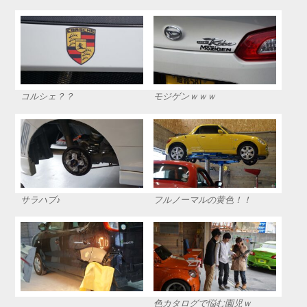
コルシェ？？
モジゲンｗｗｗ
サラハブ♪
フルノーマルの黄色！！
色カタログで悩む園児ｗ