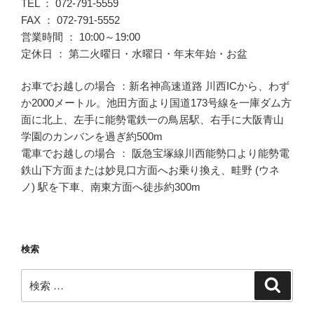
TEL ： 072-791-5559
FAX ： 072-791-5552
営業時間 ： 10:00～19:00
定休日 ： 第二火曜日・水曜日・年末年始・お盆
お車でお越しの場合 ：新名神高速道路 川西ICから、わず
か2000メートル。池田方面より国道173号線を一庫ダム方
面に北上、左手に能勢電鉄一の鳥居駅、右手に大阪青山
学園のカンバンを過ぎ約500m
電車でお越しの場合 ： 阪急宝塚線川西能勢口より能勢電
鉄山下方面または妙見口方面へお乗り換え、畦野 (ウネ
ノ) 駅を下車、南東方面へ徒歩約300m
検索
検
検
索
索: