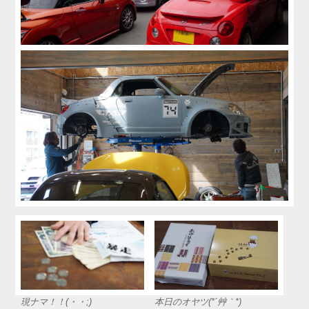
現ナマ！！(・・;)
本日のオヤツ(*´艸｀*)