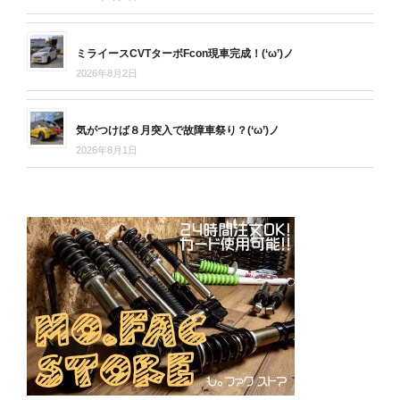
ミライースCVTターボFcon現車完成！(‘ω’)ノ
2026年8月2日
気がつけば８月突入で故障車祭り？(‘ω’)ノ
2026年8月1日