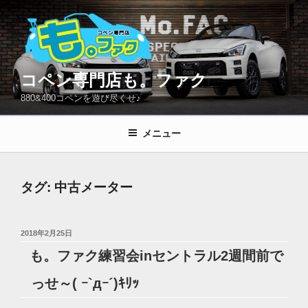
コ
ン
テ
ン
ツ
コペン専門店も。ファク
へ
880&400コペンを遊び尽くせ♪
ス
キ
メニュー
ッ
プ
タグ:
中古メーター
投
2018年2月25日
稿
も。ファク練習会inセントラル2週間前で
日:
っせ～( ｰ`дｰ´)ｷﾘｯ