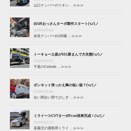
山口ナンバーのリキシ …
≫≫≫
白GRおっさんターボ製作スタート(‘ω’)ノ
2026年8月6日
奈良ナンバー白GR園 …
≫≫≫
トーキョー土産が551豚まんで大失態(‘ω’)ノ
2026年8月5日
千葉のCeleste …
≫≫≫
ボンネット突っかえ棒の短い版？(‘ω’)ノ
2026年8月3日
合い間合い間で少しず …
≫≫≫
ミライースCVTターボFcon現車完成！(‘ω’)ノ
2026年8月2日
某園児の通勤用ミライ …
≫≫≫