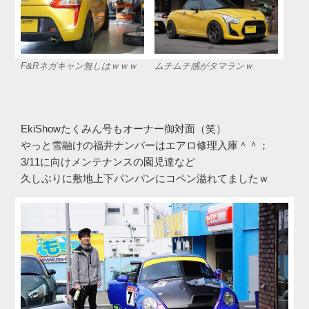
F&Rネガキャン無しはｗｗｗ
ムチムチ感がタマランｗ
EkiShowたくみん号もオーナー御対面（笑）
やっと雪融けの福井ナンバーはエアロ修理入庫＾＾；
3/11に向けメンテナンスの園児達など
久しぶりに敷地上下パンパンにコペン溢れてましたｗ