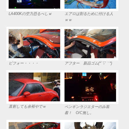
エアロは割るために付ける人
LA400Kの空力恐るべしｗ
ｗｗ
ビフォー・・・・
アフター 新品ゴム(*´▽｀*)
直射しても余裕やでｗ
ペンギンラジエターのみ装
着！ O/C無し。