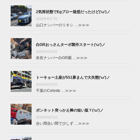
2気筒状態でEgブロー疑惑だったけど(‘ω’)ノ
2026年8月7日
山口ナンバーのリキシ …
≫≫≫
白GRおっさんターボ製作スタート(‘ω’)ノ
2026年8月6日
奈良ナンバー白GR園 …
≫≫≫
トーキョー土産が551豚まんで大失態(‘ω’)ノ
2026年8月5日
千葉のCeleste …
≫≫≫
ボンネット突っかえ棒の短い版？(‘ω’)ノ
2026年8月3日
合い間合い間で少しず …
≫≫≫