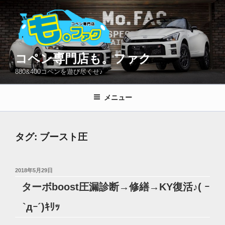
コ
ン
テ
ン
ツ
コペン専門店も。ファク
へ
880&400コペンを遊び尽くせ♪
ス
キ
メニュー
ッ
プ
タグ:
ブースト圧
投
2018年5月29日
稿
ターボboost圧漏診断→修繕→KY復活♪( ｰ
日:
`дｰ´)ｷﾘｯ