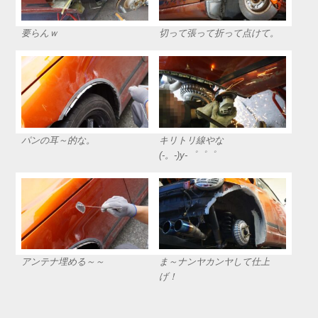
要らんｗ
切って張って折って点けて。
パンの耳～的な。
キリトリ線やな
(-。-)y-゜゜゜
アンテナ埋める～～
ま～ナンヤカンヤして仕上
げ！