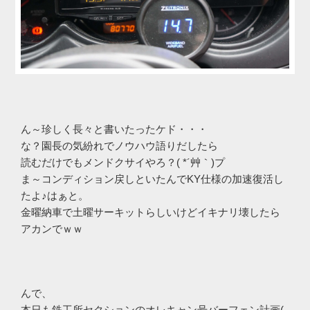
ん～珍しく長々と書いたったケド・・・
な？園長の気紛れでノウハウ語りだしたら
読むだけでもメンドクサイやろ？( *´艸｀)プ
ま～コンディション戻しといたんでKY仕様の加速復活し
たよ♪はぁと。
金曜納車で土曜サーキットらしいけどイキナリ壊したら
アカンでｗｗ
んで、
本日も鉄工所セクションのオレキャン号バーフェン計画(