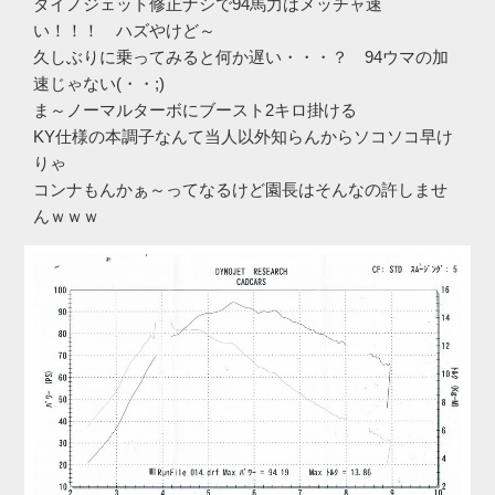
ダイノジェット修正ナシで94馬力はメッチャ速
い！！！ ハズやけど～
久しぶりに乗ってみると何か遅い・・・？ 94ウマの加
速じゃない(・・;)
ま～ノーマルターボにブースト2キロ掛ける
KY仕様の本調子なんて当人以外知らんからソコソコ早け
りゃ
コンナもんかぁ～ってなるけど園長はそんなの許しませ
んｗｗｗ