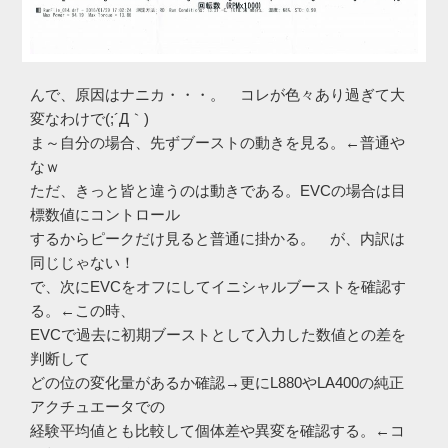
んで、原因はナニカ・・・。 コレが色々あり過ぎて大
変なわけで(;´Д｀)
ま～自分の場合、先ずブーストの動きを見る。←普通や
なｗ
ただ、きっと皆と違うのは動きである。EVCの場合は目
標数値にコントロール
するからピークだけ見ると普通に掛かる。 が、内訳は
同じじゃない！
で、次にEVCをオフにしてイニシャルブーストを確認す
る。←この時、
EVCで過去に初期ブーストとして入力した数値との差を
判断して
どの位の変化量があるか確認→更にL880やLA400の純正
アクチュエータでの
経験平均値とも比較して個体差や異変を確認する。←コ