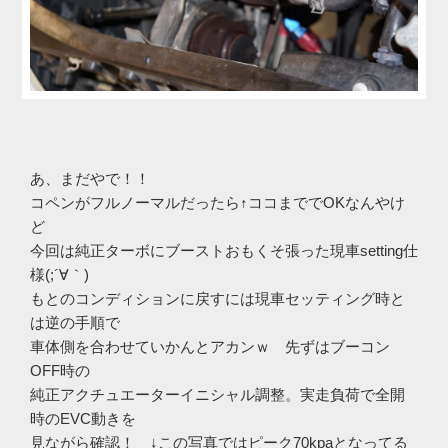
あ、まだやで！！
コペンがフルノーマルだったら↑ココまででOKなんやけ
ど
今回は純正ターボにブーストおもくそ張った現車setting仕
様(;´∀｀)
もとのコンディションに戻すには現車セッティング時と
は逆の手順で
車体側を合わせていかんとアカンｗ 先ずはブーコン
OFF時の
純正アクチュエーターイニシャル調整。実走負荷で全開
時のEVC動きを
見ながら確認！ ↓この写真ではピーク70kpaとなってる