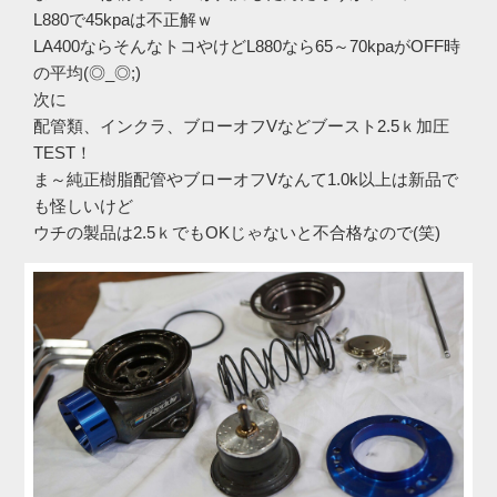
L880で45kpaは不正解ｗ
LA400ならそんなトコやけどL880なら65～70kpaがOFF時
の平均(◎_◎;)
次に
配管類、インクラ、ブローオフVなどブースト2.5ｋ加圧
TEST！
ま～純正樹脂配管やブローオフVなんて1.0k以上は新品で
も怪しいけど
ウチの製品は2.5ｋでもOKじゃないと不合格なので(笑)