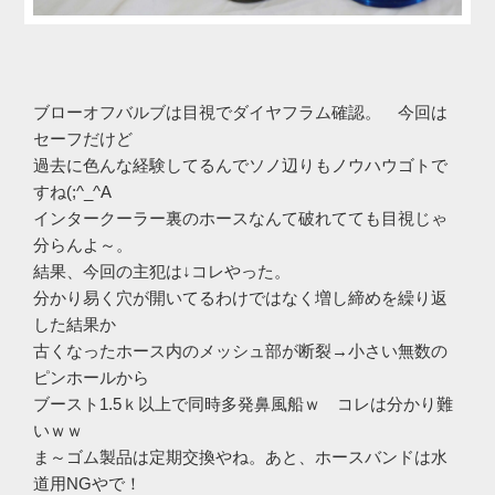
ブローオフバルブは目視でダイヤフラム確認。 今回は
セーフだけど
過去に色んな経験してるんでソノ辺りもノウハウゴトで
すね(;^_^A
インタークーラー裏のホースなんて破れてても目視じゃ
分らんよ～。
結果、今回の主犯は↓コレやった。
分かり易く穴が開いてるわけではなく増し締めを繰り返
した結果か
古くなったホース内のメッシュ部が断裂→小さい無数の
ピンホールから
ブースト1.5ｋ以上で同時多発鼻風船ｗ コレは分かり難
いｗｗ
ま～ゴム製品は定期交換やね。あと、ホースバンドは水
道用NGやで！