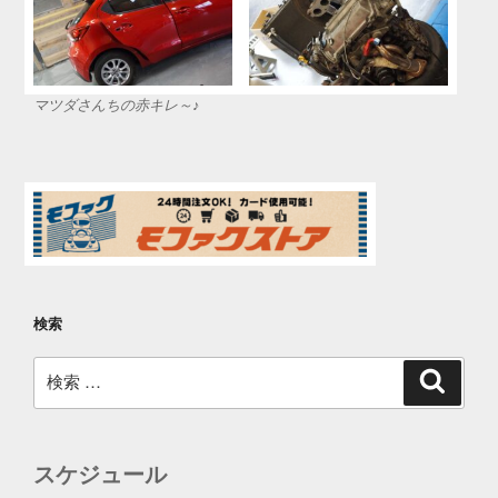
マツダさんちの赤キレ～♪
検索
検
検
索
索:
スケジュール