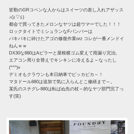
皆勤のGRコペンな人からはスイーツの差し入れアザッス
♪(≧▽≦)
都会で買ってきたメロンなヤツは超ウマーでした！！！
ロックタイトでミシュランなFバンパーは
バキバキに砕けたアゴの修復作業orz コレが一番メンドイ
ねんｗｗ
DX30な880はAピラーと屋根横ゴム変えて雨漏り完治。
エアコン周り全替えでキンキンに冷えるよ～なったし
(*^^)v
デミオもクラウンも本日納車でピッカピカ～！
マタドール880は追加で気に入らんとこ修繕まで～。
某氏のスチグレ880は転ばぬ先の杖～的なヤツ部門完了っ
す(笑)