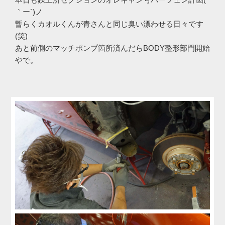
｀ー´)ノ
暫らくカオルくんが青さんと同じ臭い漂わせる日々です
(笑)
あと前側のマッチポンプ箇所済んだらBODY整形部門開始
やで。