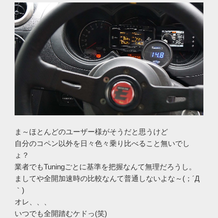
ま～ほとんどのユーザー様がそうだと思うけど
自分のコペン以外を日々色々乗り比べること無いでし
ょ？
業者でもTuningごとに基準を把握なんて無理だろうし。
ましてや全開加速時の比較なんて普通しないよな～(；´Д
｀)
オレ、、、
いつでも全開踏むケドっ(笑)