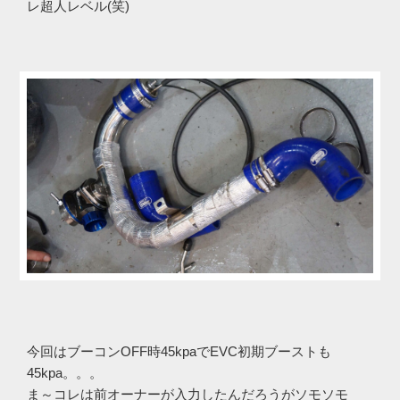
レ超人レベル(笑)
今回はブーコンOFF時45kpaでEVC初期ブーストも
45kpa。。。
ま～コレは前オーナーが入力したんだろうがソモソモ