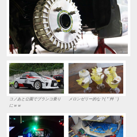
コノあと公園でブランコ乗り
メロンゼリー的な？( *´艸｀)
にｗｗ