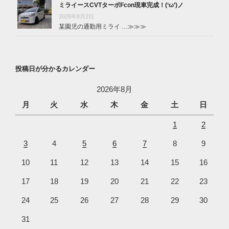
ミライースCVTターボFcon現車完成！(‘ω’)ノ
2026年8月2日
某園児の通勤用ミライ …
≫≫≫
投稿日が分かるカレンダー
2026年8月
月
火
水
木
金
土
日
1
2
3
4
5
6
7
8
9
10
11
12
13
14
15
16
17
18
19
20
21
22
23
24
25
26
27
28
29
30
31