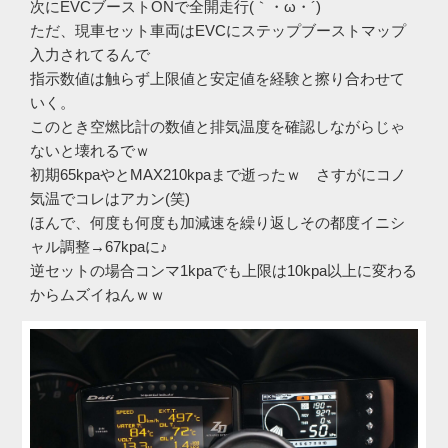
次にEVCブーストONで全開走行(｀・ω・´)ゞ
ただ、現車セット車両はEVCにステップブーストマップ
入力されてるんで
指示数値は触らず上限値と安定値を経験と擦り合わせて
いく。
このとき空燃比計の数値と排気温度を確認しながらじゃ
ないと壊れるでｗ
初期65kpaやとMAX210kpaまで逝ったｗ さすがにコノ
気温でコレはアカン(笑)
ほんで、何度も何度も加減速を繰り返しその都度イニシ
ャル調整→67kpaに♪
逆セットの場合コンマ1kpaでも上限は10kpa以上に変わる
からムズイねんｗｗ