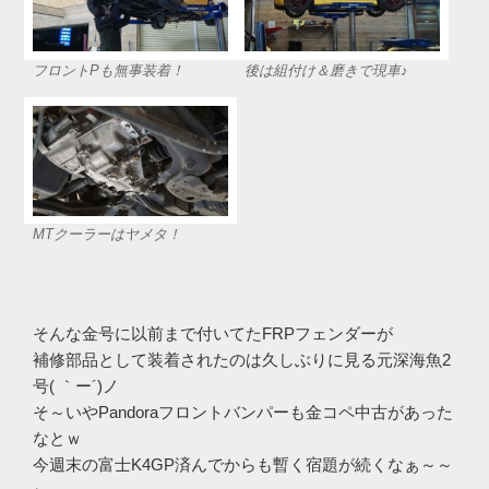
フロントPも無事装着！
後は組付け＆磨きで現車♪
MTクーラーはヤメタ！
そんな金号に以前まで付いてたFRPフェンダーが
補修部品として装着されたのは久しぶりに見る元深海魚2
号( ｀ー´)ノ
そ～いやPandoraフロントバンパーも金コペ中古があった
なとｗ
今週末の富士K4GP済んでからも暫く宿題が続くなぁ～～