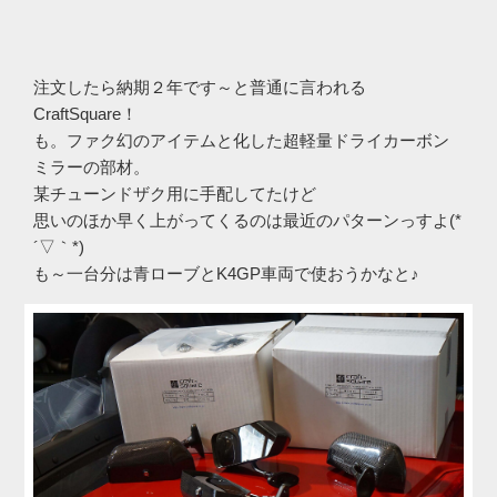
注文したら納期２年です～と普通に言われる
CraftSquare！
も。ファク幻のアイテムと化した超軽量ドライカーボン
ミラーの部材。
某チューンドザク用に手配してたけど
思いのほか早く上がってくるのは最近のパターンっすよ(*
´▽｀*)
も～一台分は青ローブとK4GP車両で使おうかなと♪