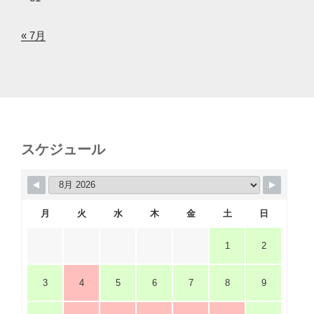
« 7月
スケジュール
月
火
水
木
金
土
日
1
2
3
4
5
6
7
8
9