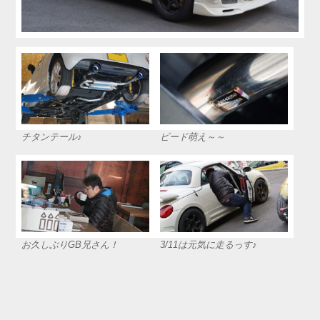
チタンテール♪
ビード萌え～～
お久しぶりGB兄さん！
3/11は元気に走るっす♪