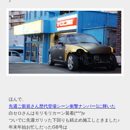
♪
ほんで、
先週ご新規さん歴代登場シーン衝撃ナンバー1に輝いた
白セロさんはモリモリカーン装着(*^^)v
ついでに先週ガリッた下回りも錆止め施工しときました♪
年末年始お忙しだったGB号は