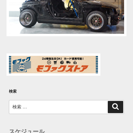
検索
検
検
索
索:
スケジュール