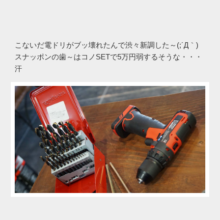
こないだ電ドリがブッ壊れたんで渋々新調した～(;´Д｀)
スナッポンの歯～はコノSETで5万円弱するそうな・・・
汗