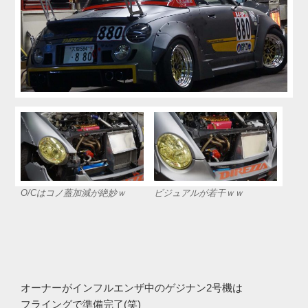
O/Cはコノ蓋加減が絶妙ｗ
ビジュアルが若干ｗｗ
オーナーがインフルエンザ中のゲジナン2号機は
フライングで準備完了(笑)