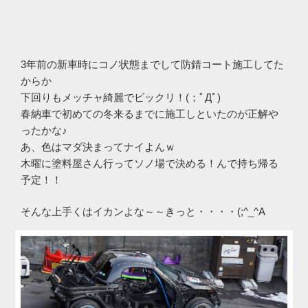
3年前の新車時にコノ状態までして防錆コート施工してた
からか
下回りもメッチャ綺麗でビックリ！(；ﾟДﾟ)
春納車で初めての冬来るまでに施工しといたのが正解や
ったかな♪
あ、色はマダ決まってナイよんｗ
木曜に塗料屋さん行ってソノ場で決める！んで持ち帰る
予定！！
そんな上手くはイカンよな～～きっと・・・・(;^_^A