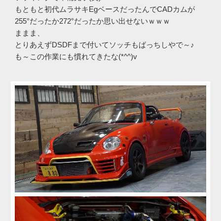
もともと初代ムラサキEgベースだったんでCADカムが
255°だったか272°だったか思い出せないｗｗｗ
ままま、
とりあえずDSDFまで付いてソッチもばっちしやで～♪
も～この作業にも慣れてきたな(*^^)v