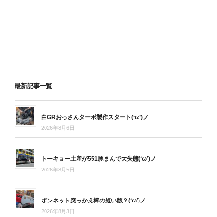
最新記事一覧
白GRおっさんターボ製作スタート(‘ω’)ノ
2026年8月6日
トーキョー土産が551豚まんで大失態(‘ω’)ノ
2026年8月5日
ボンネット突っかえ棒の短い版？(‘ω’)ノ
2026年8月3日