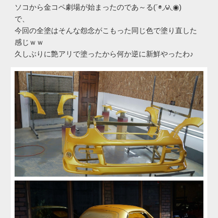
ソコから金コペ劇場が始まったのであ～る(´◉◞౪◟◉)
で、
今回の全塗はそんな怨念がこもった同じ色で塗り直した
感じｗｗ
久しぶりに艶アリで塗ったから何か逆に新鮮やったわ♪