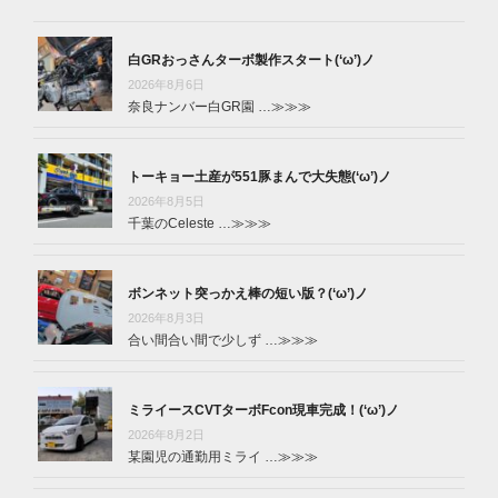
白GRおっさんターボ製作スタート(‘ω’)ノ
2026年8月6日
奈良ナンバー白GR園 …
≫≫≫
トーキョー土産が551豚まんで大失態(‘ω’)ノ
2026年8月5日
千葉のCeleste …
≫≫≫
ボンネット突っかえ棒の短い版？(‘ω’)ノ
2026年8月3日
合い間合い間で少しず …
≫≫≫
ミライースCVTターボFcon現車完成！(‘ω’)ノ
2026年8月2日
某園児の通勤用ミライ …
≫≫≫