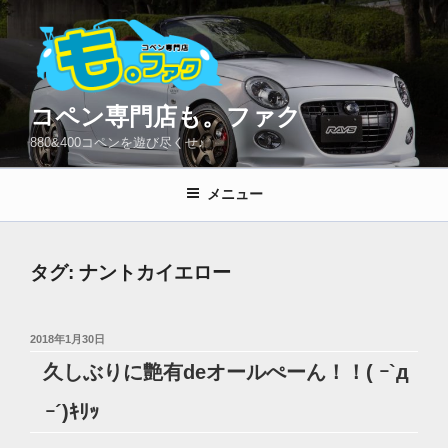
コ
ン
テ
ン
ツ
コペン専門店も。ファク
へ
880&400コペンを遊び尽くせ♪
ス
キ
メニュー
ッ
プ
タグ:
ナントカイエロー
投
2018年1月30日
稿
久しぶりに艶有deオールぺーん！！( ｰ`д
日:
ｰ´)ｷﾘｯ