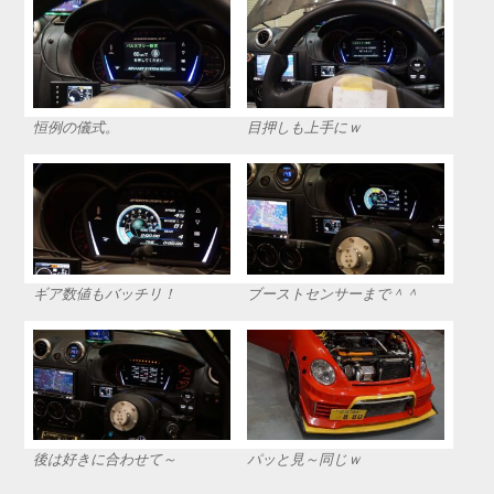
恒例の儀式。
目押しも上手にｗ
ギア数値もバッチリ！
ブーストセンサーまで＾＾
後は好きに合わせて～
パッと見～同じｗ