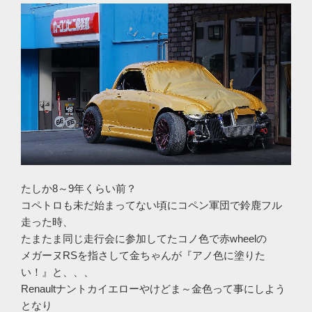
たしか8～9年くらい前？
コペトロも未だ始まってない頃にコペン軍団で鈴鹿フル
走った時、
たまたま同じ走行会に参加してたコノ色で赤wheelの
メガーヌRSを指さして金ちゃんが『アノ色に塗りた
い！』と、、、
Renaultナントカイエローやけどま～金色って事にしよう
となり