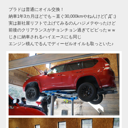
プラドは普通にオイル交換！
納車1年3カ月ほどでも～直ぐ30,000kmやねんけど(ﾟДﾟ;)
実は新社屋リフトで上げてみるのんハジメテやったけど
前後のクリアランスがチョンチョン過ぎてビビったｗｗ
じきに納車されるハイエースにも同じ
エンジン積んでるんでディーゼルオイルも取っといた♪