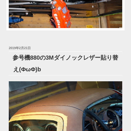
投
2019年2月21日
稿
参号機880の3Mダイノックレザー貼り替
日:
え(ΦωΦ)b