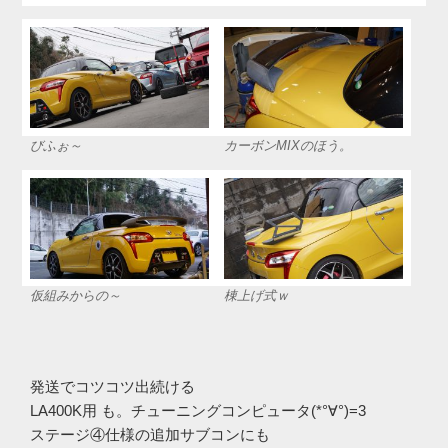
びふぉ～
カーボンMIXのほう。
仮組みからの～
棟上げ式ｗ
発送でコツコツ出続ける
LA400K用 も。チューニングコンピュータ(*°∀°)=3
ステージ④仕様の追加サブコンにも