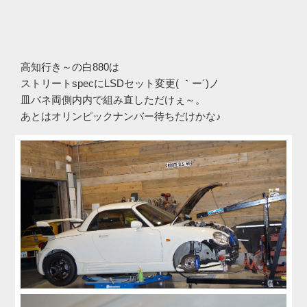
高知行き～の白880は
ストリートspecにLSDセット変更( ｀ー´)ノ
皿バネ両側内内で組み直しただけぇ～。
あとはオリンピックナンバー待ちだけかな♪