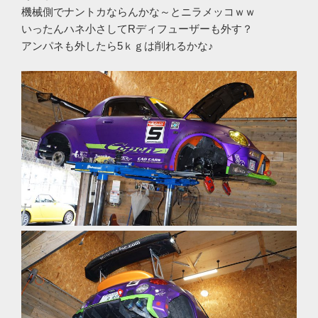
機械側でナントカならんかな～とニラメッコｗｗ
いったんハネ小さしてRディフューザーも外す？
アンパネも外したら5ｋｇは削れるかな♪