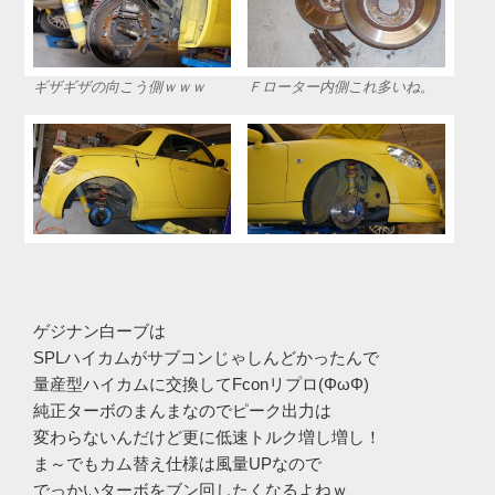
ギザギザの向こう側ｗｗｗ
Ｆローター内側これ多いね。
ゲジナン白ーブは
SPLハイカムがサブコンじゃしんどかったんで
量産型ハイカムに交換してFconリプロ(ΦωΦ)
純正ターボのまんまなのでピーク出力は
変わらないんだけど更に低速トルク増し増し！
ま～でもカム替え仕様は風量UPなので
でっかいターボをブン回したくなるよねｗ