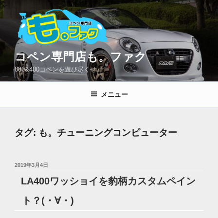
コ
ン
テ
ン
ツ
コペン専門店も。ファク
へ
880&400コペンを遊び尽くせ♪
ス
キ
メニュー
ッ
プ
タグ:
も。チューニングコンピューター
投
2019年3月4日
稿
LA400ワッショイを豹柄カスタムペイン
日:
ト？(・∀・)