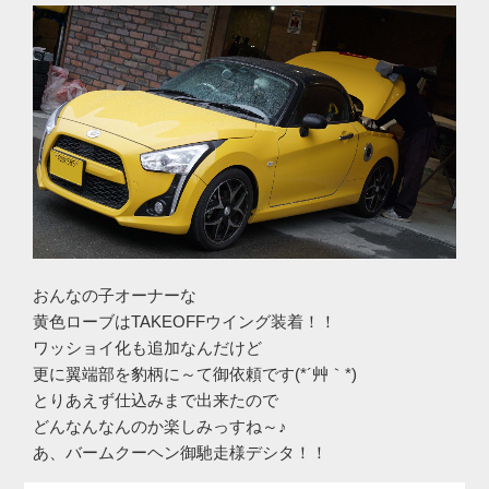
おんなの子オーナーな
黄色ローブはTAKEOFFウイング装着！！
ワッショイ化も追加なんだけど
更に翼端部を豹柄に～て御依頼です(*´艸｀*)
とりあえず仕込みまで出来たので
どんなんなんのか楽しみっすね～♪
あ、バームクーヘン御馳走様デシタ！！