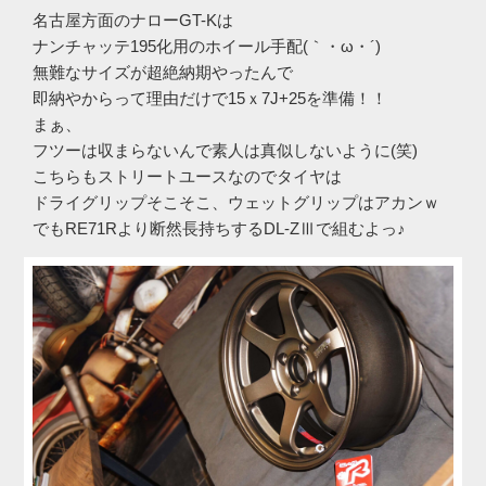
名古屋方面のナローGT-Kは
ナンチャッテ195化用のホイール手配(｀・ω・´)ゞ
無難なサイズが超絶納期やったんで
即納やからって理由だけで15ｘ7J+25を準備！！
まぁ、
フツーは収まらないんで素人は真似しないように(笑)
こちらもストリートユースなのでタイヤは
ドライグリップそこそこ、ウェットグリップはアカンｗ
でもRE71Rより断然長持ちするDL-ZⅢで組むよっ♪