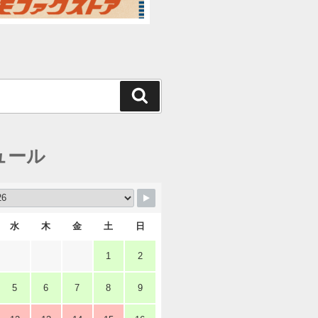
検
索
ュール
水
木
金
土
日
1
2
5
6
7
8
9