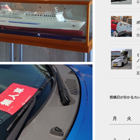
千
ボ
2
合
ミ
ノ
2
某
投稿日が分かるカ
月
火