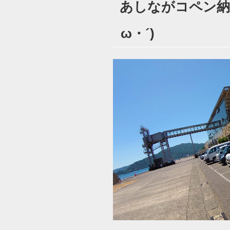
あしながコペン納
日:
ω・´)ゞ