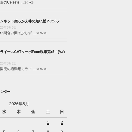
葉のCeleste …
≫≫≫
ンネット突っかえ棒の短い版？(‘ω’)ノ
026年8月3日
い間合い間で少しず …
≫≫≫
ライースCVTターボFcon現車完成！(‘ω’)
026年8月2日
園児の通勤用ミライ …
≫≫≫
レンダー
2026年8月
水
木
金
土
日
1
2