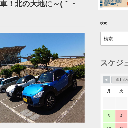
車！北の大地に～(｀・
検索
検
索:
スケジ
月
火
3
4