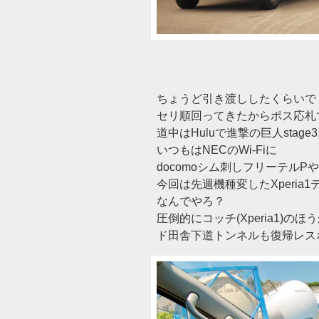
ちょうど引き渡ししたくらいで
セリ順回ってきたからポス応札
道中はHuluで進撃の巨人stag
いつもはNECのWi-Fiに
docomoシム刺しフリーテルP
今回は先週機種変したXperia
なんでやろ？
圧倒的にコッチ(Xperia1)の
ド田舎下道トンネルも復帰レス