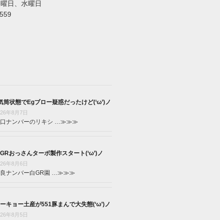
火曜日、水曜日
5559
気筒状態でEgブロー疑惑だったけど(‘ω’)ノ
026年8月7日
口ナンバーのリキシ …
≫≫≫
GRおっさんターボ製作スタート(‘ω’)ノ
026年8月6日
良ナンバー白GR園 …
≫≫≫
ーキョー土産が551豚まんで大失態(‘ω’)ノ
026年8月5日