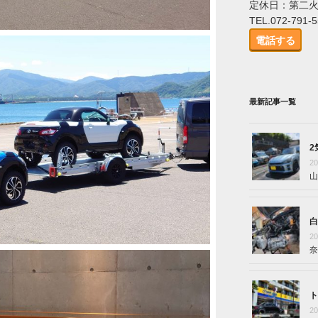
定休日：第二
TEL.072-791-
電話する
最新記事一覧
2
2
山
白
2
奈
ト
2