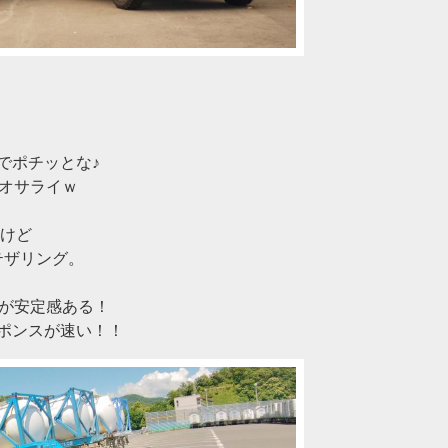
でポチッとな♪
e3オサライｗ
やけど
1テザリング。
ほうが安定感ある！
ポンスが速い！！