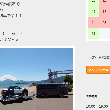
10
11
ト製作依頼で
♪
17
18
納車です！！
24
25
(｀・ω・´)ゞ
31
早いよなｗｗ
■
定休日/臨
スケジュール
営業時間
10:00 – 19:00