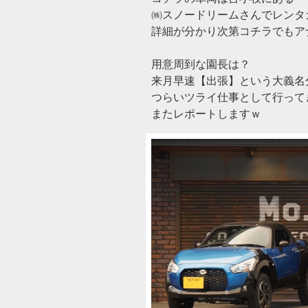
㈱スノードリームさんでレンタ
詳細が分かり次第コチラでもアナウ
用意周到な園長は？
来月早速【出張】という大義名
つらいツライ仕事として行って
またレポートしますｗ