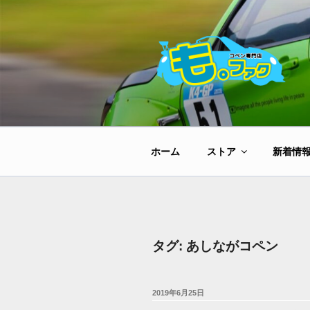
コ
ン
テ
ン
ツ
へ
ス
キ
ッ
ホーム
ストア
新着情
プ
タグ:
あしながコペン
投
2019年6月25日
稿