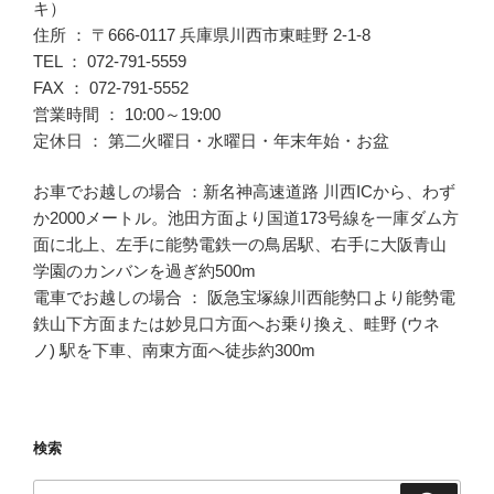
キ）
住所 ： 〒666-0117 兵庫県川西市東畦野 2-1-8
TEL ： 072-791-5559
FAX ： 072-791-5552
営業時間 ： 10:00～19:00
定休日 ： 第二火曜日・水曜日・年末年始・お盆
お車でお越しの場合 ：新名神高速道路 川西ICから、わず
か2000メートル。池田方面より国道173号線を一庫ダム方
面に北上、左手に能勢電鉄一の鳥居駅、右手に大阪青山
学園のカンバンを過ぎ約500m
電車でお越しの場合 ： 阪急宝塚線川西能勢口より能勢電
鉄山下方面または妙見口方面へお乗り換え、畦野 (ウネ
ノ) 駅を下車、南東方面へ徒歩約300m
検索
検