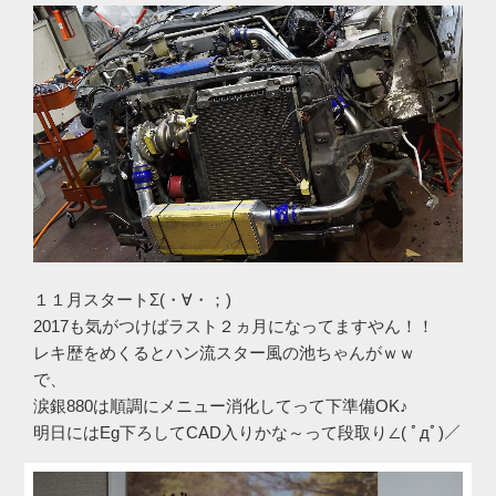
１１月スタートΣ(・∀・；)
2017も気がつけばラスト２ヵ月になってますやん！！
レキ歴をめくるとハン流スター風の池ちゃんがｗｗ
で、
涙銀880は順調にメニュー消化してって下準備OK♪
明日にはEg下ろしてCAD入りかな～って段取り∠( ﾟдﾟ)／