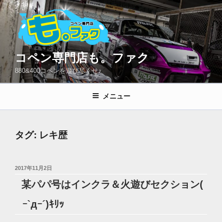
コ
ン
テ
ン
ツ
コペン専門店も。ファク
へ
880&400コペンを遊び尽くせ♪
ス
キ
メニュー
ッ
プ
タグ:
レキ歴
投
2017年11月2日
稿
某パパ号はインクラ＆火遊びセクション(
日:
ｰ`дｰ´)ｷﾘｯ