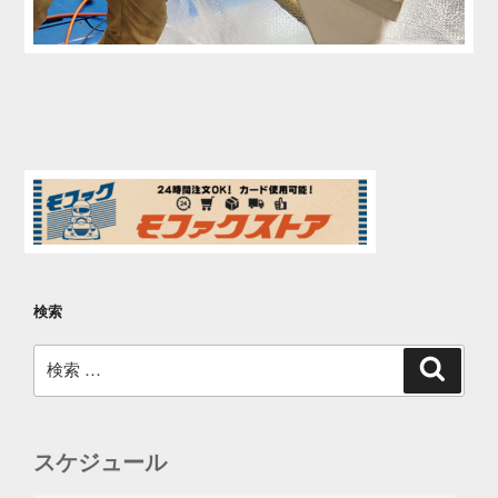
検索
検
検
索
索:
スケジュール