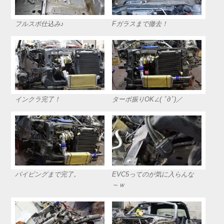
フルスポ仕込み♪
Fガラスまで撤去！
インクラ完了！
ターボ振りOK∠( ﾟдﾟ)／
パイピングまで完了。
EVC5ってのが気に入らんな
～ｗ