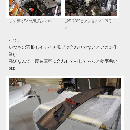
って事でEgは用済みｗｗ
次BODYセクション∠( ﾟдﾟ)
／
っで、
いつもの羽根もイチイチ現ブツ合わせでないとアカン作
業(・・;
発送なんで一度在庫車に合わせて外して～っと効率悪い
orz