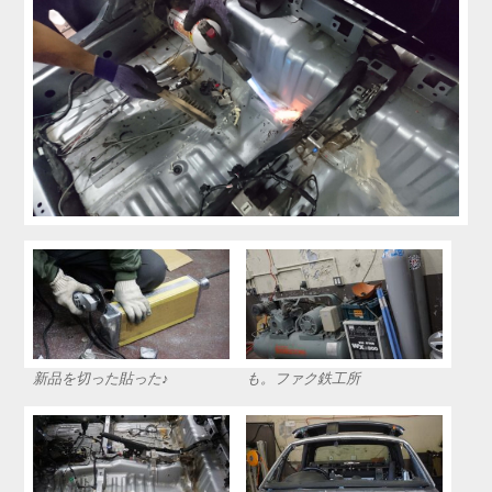
新品を切った貼った♪
も。ファク鉄工所