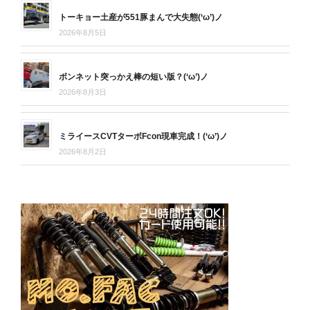
トーキョー土産が551豚まんで大失態(‘ω’)ノ
2026年8月5日
ボンネット突っかえ棒の短い版？(‘ω’)ノ
2026年8月3日
ミライースCVTターボFcon現車完成！(‘ω’)ノ
2026年8月2日