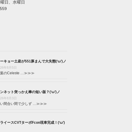
火曜日、水曜日
5559
ーキョー土産が551豚まんで大失態(‘ω’)ノ
026年8月5日
葉のCeleste …
≫≫≫
ンネット突っかえ棒の短い版？(‘ω’)ノ
026年8月3日
い間合い間で少しず …
≫≫≫
ライースCVTターボFcon現車完成！(‘ω’)