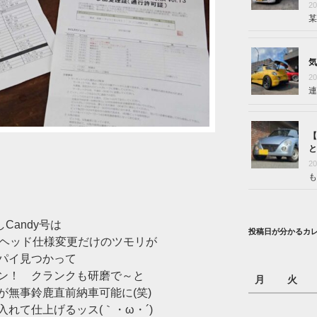
2
某
気
2
連
【
と
2
も
Candy号は
投稿日が分かるカ
ーヘッド仕様変更だけのツモリが
パイ見つかって
ン！ クランクも研磨で～と
月
火
が無事鈴鹿直前納車可能に(笑)
れて仕上げるッス(｀・ω・´)ゞ