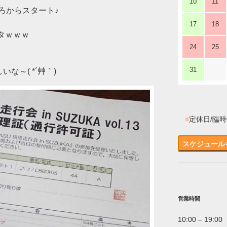
10
11
ろからスタート♪
17
18
タｗｗｗ
24
25
31
な～( *´艸｀)
■
定休日/臨
スケジュール
営業時間
10:00 – 19:00