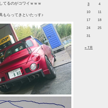
してるのがコワイｗｗｗ
3
4
10
11
具もらってきといたっす♪
17
18
24
25
31
« 7月