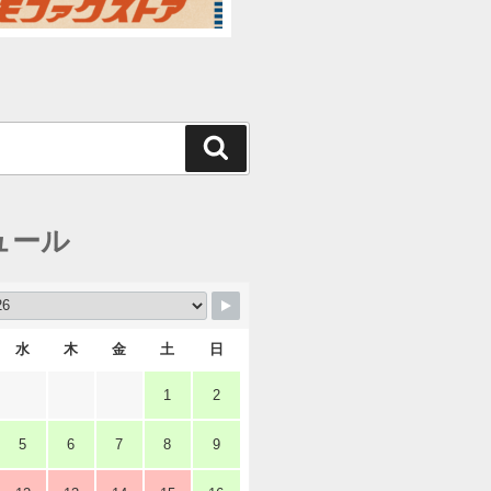
検
索
ュール
水
木
金
土
日
1
2
5
6
7
8
9