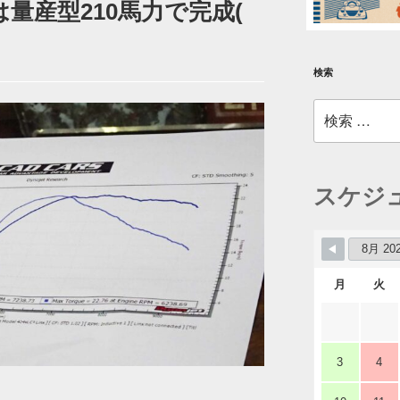
0は量産型210馬力で完成(
検索
検
索:
スケジ
月
火
3
4