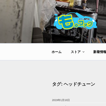
コ
ン
テ
ン
ツ
へ
ス
キ
ッ
ホーム
ストア
新着情
プ
タグ:
ヘッドチューン
投
2019年1月10日
稿