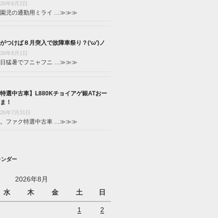
026年8月2日
園児の通勤用ミライ …
≫≫≫
がつけば８月突入で故障車祭り？(‘ω’)ノ
026年8月1日
日猛暑でフニャフニ …
≫≫≫
特選中古車】L880Kチョイアゲ銀ATおー
ま！
026年7月31日
。ファク特選中古車 …
≫≫≫
レンダー
2026年8月
水
木
金
土
日
1
2