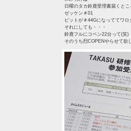
日曜のタカ鈴鹿受理書届くとこ
ゼッケン＃01
ピットが＃44Gになっててワロ
それにしても・・・
鈴鹿フルにコペン22台って(笑)
そのうち烈COPENやらせて欲しい