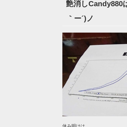
艶消しCandy88
日:
｀ー´)ノ
休み明けは